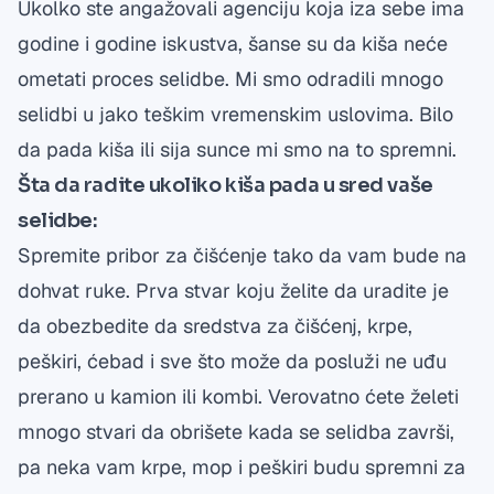
Ukolko ste angažovali agenciju koja iza sebe ima
godine i godine iskustva, šanse su da kiša neće
ometati proces selidbe. Mi smo odradili mnogo
selidbi u jako teškim vremenskim uslovima. Bilo
da pada kiša ili sija sunce mi smo na to spremni.
Šta da radite ukoliko kiša pada u sred vaše
selidbe:
Spremite pribor za čišćenje tako da vam bude na
dohvat ruke. Prva stvar koju želite da uradite je
da obezbedite da sredstva za čišćenj, krpe,
peškiri, ćebad i sve što može da posluži ne uđu
prerano u kamion ili kombi. Verovatno ćete želeti
mnogo stvari da obrišete kada se selidba završi,
pa neka vam krpe, mop i peškiri budu spremni za