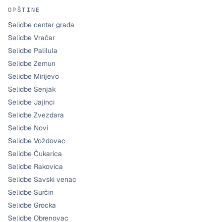
OPŠTINE
Selidbe centar grada
Selidbe Vračar
Selidbe Palilula
Selidbe Zemun
Selidbe Mirijevo
Selidbe Senjak
Selidbe Jajinci
Selidbe Zvezdara
Selidbe Novi
Selidbe Voždovac
Selidbe Čukarica
Selidbe Rakovica
Selidbe Savski venac
Selidbe Surčin
Selidbe Grocka
Selidbe Obrenovac