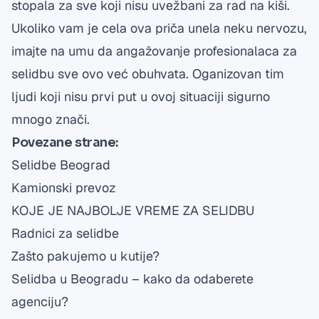
stopala za sve koji nisu uvežbani za rad na kiši.
Ukoliko vam je cela ova priča unela neku nervozu,
imajte na umu da angažovanje profesionalaca za
selidbu sve ovo već obuhvata. Oganizovan tim
ljudi koji nisu prvi put u ovoj situaciji sigurno
mnogo znači.
Povezane strane:
Selidbe Beograd
Kamionski prevoz
KOJE JE NAJBOLJE VREME ZA SELIDBU
Radnici za selidbe
Zašto pakujemo u kutije?
Selidba u Beogradu – kako da odaberete
agenciju?