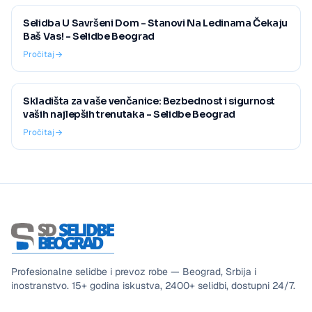
Selidba U Savršeni Dom - Stanovi Na Ledinama Čekaju
Baš Vas! - Selidbe Beograd
Pročitaj
Skladišta za vaše venčanice: Bezbednost i sigurnost
vaših najlepših trenutaka - Selidbe Beograd
Pročitaj
Profesionalne selidbe i prevoz robe — Beograd, Srbija i
inostranstvo.
15+
godina iskustva,
2400+
selidbi, dostupni
24/7
.