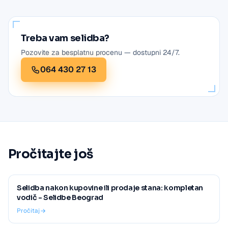
Treba vam selidba?
Pozovite za besplatnu procenu — dostupni 24/7.
064 430 27 13
Pročitajte još
Selidba nakon kupovine ili prodaje stana: kompletan
vodič - Selidbe Beograd
Pročitaj