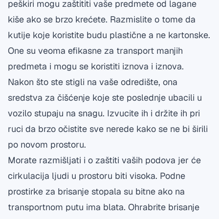
peškiri mogu zaštititi vaše predmete od lagane
kiše ako se brzo krećete. Razmislite o tome da
kutije koje koristite budu plastične a ne kartonske.
One su veoma efikasne za transport manjih
predmeta i mogu se koristiti iznova i iznova.
Nakon što ste stigli na vaše odredište, ona
sredstva za čišćenje koje ste poslednje ubacili u
vozilo stupaju na snagu. Izvucite ih i držite ih pri
ruci da brzo očistite sve nerede kako se ne bi širili
po novom prostoru.
Morate razmišljati i o zaštiti vaših podova jer će
cirkulacija ljudi u prostoru biti visoka. Podne
prostirke za brisanje stopala su bitne ako na
transportnom putu ima blata. Ohrabrite brisanje