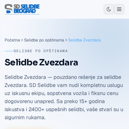
Početna
Selidbe po opštinama
Selidbe Zvezdara
SELIDBE PO OPŠTINAMA
Selidbe Zvezdara
Selidbe Zvezdara — pouzdano rešenje za selidbe
Zvezdara. SD Selidbe vam nudi kompletnu uslugu
uz iskusnu ekipu, sopstvena vozila i fiksnu cenu
dogovorenu unapred. Sa preko 15+ godina
iskustva i 2400+ uspešnih selidbi, vaše stvari su u
sigurnim rukama.