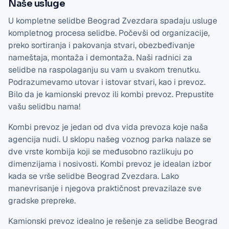
Naše usluge
U kompletne selidbe Beograd Zvezdara spadaju usluge
kompletnog procesa selidbe. Počevši od organizacije,
preko sortiranja i pakovanja stvari, obezbeđivanje
nameštaja, montaža i demontaža. Naši radnici za
selidbe na raspolaganju su vam u svakom trenutku.
Podrazumevamo utovar i istovar stvari, kao i prevoz.
Bilo da je kamionski prevoz ili kombi prevoz. Prepustite
vašu selidbu nama!
Kombi prevoz je jedan od dva vida prevoza koje naša
agencija nudi. U sklopu našeg voznog parka nalaze se
dve vrste kombija koji se međusobno razlikuju po
dimenzijama i nosivosti. Kombi prevoz je idealan izbor
kada se vrše selidbe Beograd Zvezdara. Lako
manevrisanje i njegova praktičnost prevazilaze sve
gradske prepreke.
Kamionski prevoz idealno je rešenje za selidbe Beograd