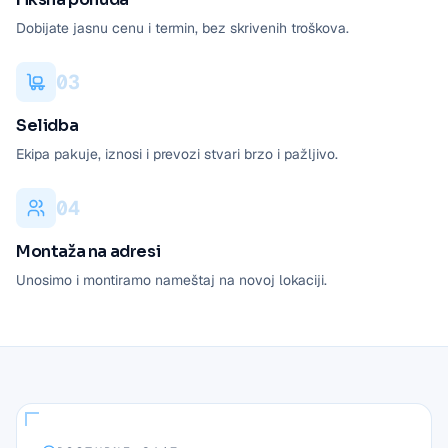
Dobijate jasnu cenu i termin, bez skrivenih troškova.
0
3
Selidba
Ekipa pakuje, iznosi i prevozi stvari brzo i pažljivo.
0
4
Montaža na adresi
Unosimo i montiramo nameštaj na novoj lokaciji.