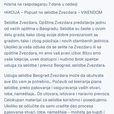
Vama na raspolaganju 7 dana u nedelji
AKCIJA – Popust na selidbe Zvezdara – VIKENDOM
Selidbe Zvezdara. Opština Zvezdara predstavlja jednu
od većih opština u Beogradu. Selidbe su česte u ovom
delu grada, kako zbog svoje dobre povezanosti sa
gradom, tako i zbog položaja i novih stambenih jedinica.
Ukoliko je vaša odluka da se selite na Zvezdaru ili sa
opštine Zvezdara, mi smo vaš pravi izbor. Blizu smo
vaše lokacije, uvek dostupni i nudimo širok spektar
usluga za selidbe i prevoz Beograd, selidbe Zvezdara.
Usluga selidbe Beograd Zvezdara može da obuhvata
sve što vam je potrebno… Počevši od kreiranja plana
selidbe, preko pakovanja i osiguravanja vaših stvari,
robe, nameštaja… Do utovara, istovara i naravno prevoza.
Celokupan materijal za selidbe koristimo i posedujemo.
Ukoliko se odlučite da sami uradite deo procesa
pakovanja stvari, robe, nameštaja – možete ga kupiti i