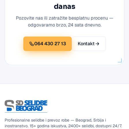
danas
Pozovite nas ili zatražite besplatnu procenu —
odgovaramo brzo, 24 sata dnevno.
064 430 27 13
Kontakt
Profesionalne selidbe i prevoz robe — Beograd, Srbija i
inostranstvo.
15+
godina iskustva,
2400+
selidbi, dostupni
24/7
.