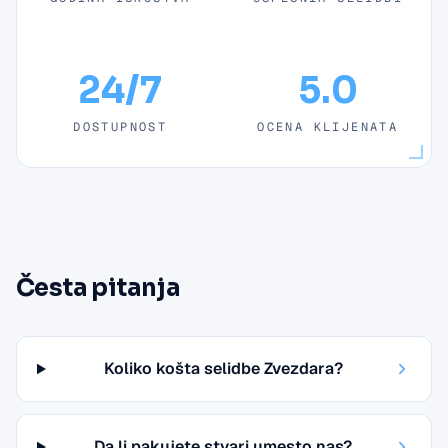
24/7
5.0
DOSTUPNOST
OCENA KLIJENATA
Česta pitanja
Koliko košta selidbe Zvezdara?
Da li pakujete stvari umesto nas?