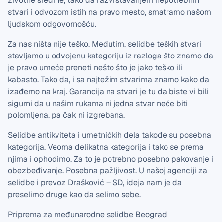
životne sredine, tako da razvrstavanjem nepotrebnih
stvari i odvozom istih na pravo mesto, smatramo našom
ljudskom odgovornošću.
Za nas ništa nije teško. Međutim, selidbe teških stvari
stavljamo u odvojenu kategoriju iz razloga što znamo da
je pravo umeće preneti nešto što je jako teško ili
kabasto. Tako da, i sa najtežim stvarima znamo kako da
izađemo na kraj. Garancija na stvari je tu da biste vi bili
sigurni da u našim rukama ni jedna stvar neće biti
polomljena, pa čak ni izgrebana.
Selidbe antikviteta i umetničkih dela takođe su posebna
kategorija. Veoma delikatna kategorija i tako se prema
njima i ophodimo. Za to je potrebno posebno pakovanje i
obezbeđivanje. Posebna pažljivost. U našoj agenciji za
selidbe i prevoz Drašković – SD, ideja nam je da
preselimo druge kao da selimo sebe.
Priprema za međunarodne selidbe Beograd