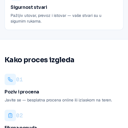
Sigurnost stvari
Pažljiv utovar, prevoz i istovar — vaše stvari su u
sigurnim rukama.
Kako proces izgleda
0
1
Poziv i procena
Javite se — besplatna procena online ili izlaskom na teren.
0
2
Fiksna ponuda