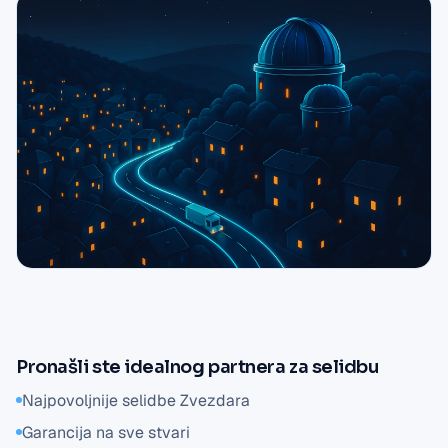
Pronašli ste idealnog partnera za selidbu
Najpovoljnije selidbe Zvezdara
Garancija na sve stvari