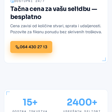
DOSTUPNI 24/7
Tačna cena za vašu selidbu —
besplatno
Cena zavisi od količine stvari, sprata i udaljenosti.
Pozovite za fiksnu ponudu bez skrivenih troškova.
064 430 27 13
15+
2400+
GODINA ISKUSTVA
USPEŠNIH SELIDBI