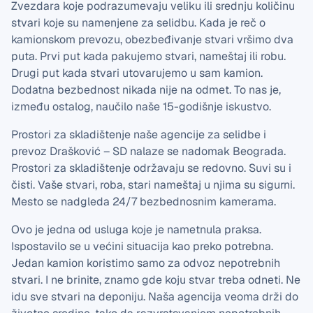
Zvezdara koje podrazumevaju veliku ili srednju količinu
stvari koje su namenjene za selidbu. Kada je reč o
kamionskom prevozu, obezbeđivanje stvari vršimo dva
puta. Prvi put kada pakujemo stvari, nameštaj ili robu.
Drugi put kada stvari utovarujemo u sam kamion.
Dodatna bezbednost nikada nije na odmet. To nas je,
između ostalog, naučilo naše 15-godišnje iskustvo.
Prostori za skladištenje naše agencije za selidbe i
prevoz Drašković – SD nalaze se nadomak Beograda.
Prostori za skladištenje održavaju se redovno. Suvi su i
čisti. Vaše stvari, roba, stari nameštaj u njima su sigurni.
Mesto se nadgleda 24/7 bezbednosnim kamerama.
Ovo je jedna od usluga koje je nametnula praksa.
Ispostavilo se u većini situacija kao preko potrebna.
Jedan kamion koristimo samo za odvoz nepotrebnih
stvari. I ne brinite, znamo gde koju stvar treba odneti. Ne
idu sve stvari na deponiju. Naša agencija veoma drži do