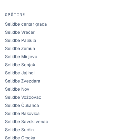
OPŠTINE
Selidbe centar grada
Selidbe Vračar
Selidbe Palilula
Selidbe Zemun
Selidbe Mirijevo
Selidbe Senjak
Selidbe Jajinci
Selidbe Zvezdara
Selidbe Novi
Selidbe Voždovac
Selidbe Čukarica
Selidbe Rakovica
Selidbe Savski venac
Selidbe Surčin
Selidbe Grocka