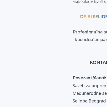
znate kako se izvodi s
DA BI SELI
Profesionalna a
kao idealan par
KONTAK
Povezani članci:
Saveti za priprem
Međunarodne se
Selidbe Beograd