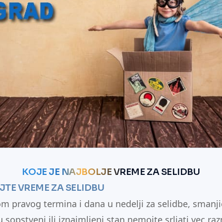
KOJE JE NAJBOLJE VREME ZA SELIDBU
JTE VREME ZA SELIDBU
 pravog termina i dana u nedelji za selidbe, smanjić
u sopstveni ili iznajmljeni stan nemojte srljati vec razm