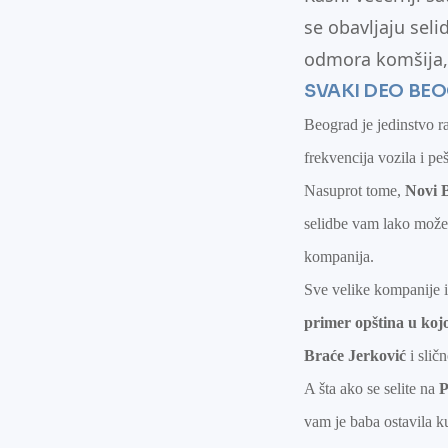
se obavljaju sel
odmora komšija, 
SVAKI DEO BE
Beograd je jedinstvo ra
frekvencija vozila i p
Nasuprot tome,
Novi B
selidbe vam lako može 
kompanija.
Sve velike kompanije 
primer opština u kojo
Braće
Jerković
i sli
A šta ako se selite na
P
vam je baba ostavila k