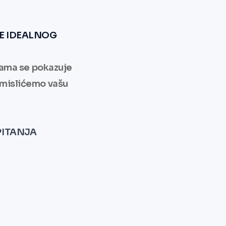
TE IDEALNOG
nama se pokazuje
mislićemo vašu
PITANJA