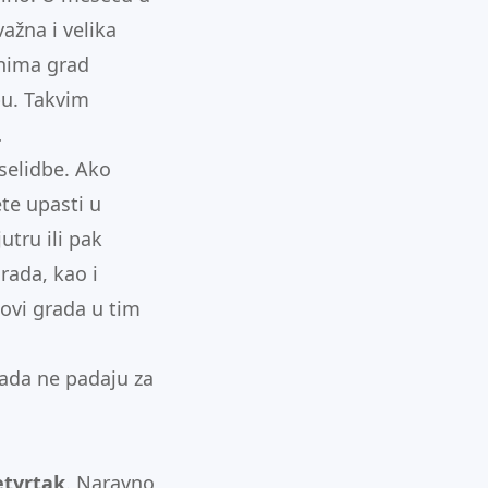
važna i velika
danima grad
bu. Takvim
…
 selidbe. Ako
ete upasti u
jutru ili pak
ada, kao i
lovi grada u tim
kada ne padaju za
etvrtak
. Naravno