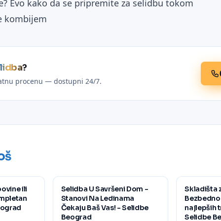
me? Evo kako da se pripremite za selidbu tokom
be kombijem
lidba?
latnu procenu — dostupni 24/7.
oš
vine ili
Selidba U Savršeni Dom -
Skladišta 
ompletan
Stanovi Na Ledinama
Bezbednost
eograd
Čekaju Baš Vas! - Selidbe
najlepših 
Beograd
Selidbe B