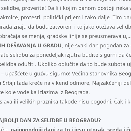
 selidbe, proverite! Da li i kojim danom postoji neka 
takmic
e
, protesti, politički prijem i tako dalje. Tim 
rada znaju da budu zatvoreni i to jako otežava selid
bračaja se menja, gradske linije se preusmeravaju,
IH DEŠAVANJA U GRADU
, nije svaki dan pogodan za
ate selid
b
u za ponedeljak izjutra budite sigurni da ć
selidba odužiti. Ukoliko odlučite da to bude subo
t
a u
– upašćete u gužvu sigurno!
Većina stanovnika Beogr
u Srbiji tada kreće na vikend odmore, Najzakčeniji de
ce koje vode ka izlazima iz Beograda.
slava ili velikih praznika takođe nisu pogodni. Čak i 
AJBOLJI DAN ZA SELIDBE U BEOGRADU?
ažu,
najpogodniji dani za to i jesu utorak, sreda i č