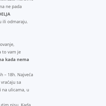
ima ne pada
ELJA
 ili odmaraju.
kovanje,
a to vam je
ana kada nema
5h – 18h. Najveća
 vraćaju sa
i na ulicama, u
đutim nisu. Kada