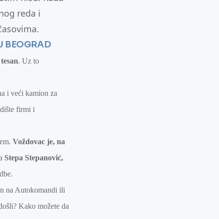
nog reda i
 časovima.
BU BEOGRAD
 tesan
. Uz to
na i veći kamion za
ište firmi i
lem.
Voždovac je, na
ja
Stepa Stepanović,
idbe.
an na Autokomandi ili
e došli? Kako možete da