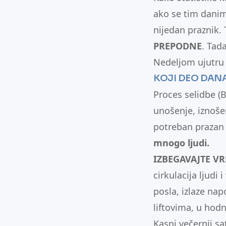
ako se tim danim
nijedan praznik.
PREPODNE
. Tad
Nedeljom ujutru 
KOJI DEO DANA
Proces selidbe (B
unošenje, iznoše
potreban prazan
mnogo ljudi.
IZBEGAVAJTE V
cirkulacija ljudi
posla, izlaze nap
liftovima, u hodn
Kasni večernji s