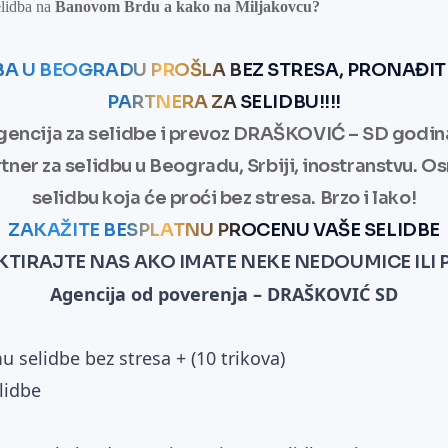
elidba na
Banovom Brdu a kako na Miljakovcu?
DBA U BEOGRADU PROŠLA BEZ STRESA, PRONAĐI
PARTNERA ZA SELIDBU!!!!
gencija za selidbe i prevoz DRAŠKOVIĆ – SD godi
tner za selidbu u Beogradu, Srbiji, inostranstvu.
Os
selidbu koja će proći bez stresa. Brzo i lako!
Z
AKAŽITE BESPLATNU PROCENU VAŠE SELIDBE
TIRAJTE NAS AKO IMATE NEKE NEDOUMICE ILI 
Agencija od poverenja – DRAŠKOVIĆ SD
u selidbe bez stresa + (10 trikova)
lidbe