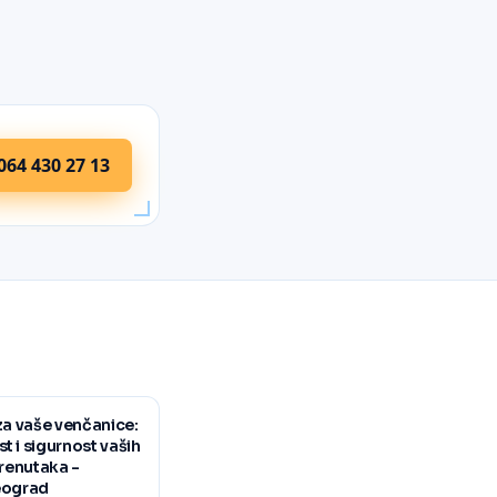
064 430 27 13
za vaše venčanice:
 i sigurnost vaših
trenutaka -
eograd