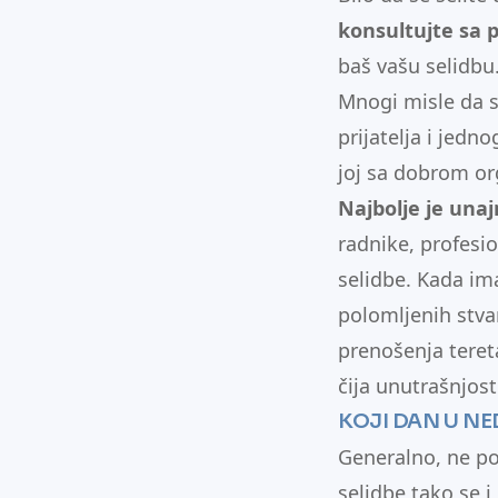
konsultujte sa 
baš vašu selidbu
Mnogi misle da s
prijatelja i jedn
joj sa dobrom o
Najbolje je unaj
radnike, profesio
selidbe. Kada ima
polomljenih stva
prenošenja tereta
čija unutrašnjost
KOJI DAN U NE
Generalno, ne pos
selidbe tako se i