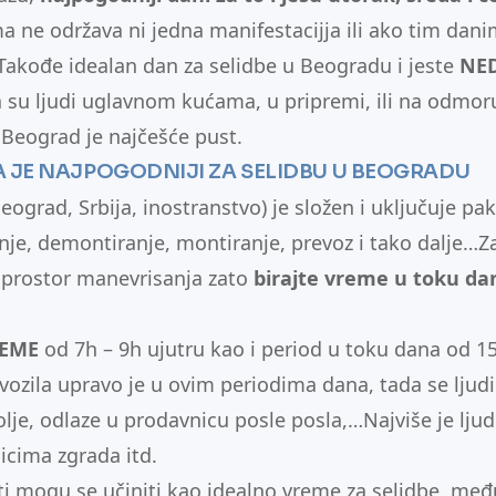
a ne održava ni jedna manifestacijja ili ako tim dan
 Takođe idealan dan za selidbe u Beogradu i jeste
NED
a su ljudi uglavnom kućama, u pripremi, ili na odmoru
Beograd je najčešće pust.
 JE NAJPOGODNIJI ZA SELIDB
U
U BEOGRADU
eograd, Srbija, inostranstvo) je složen i uključuje pa
nje, demontiranje, montiranje, prevoz i tako dalje…Z
 prostor manevrisanja zato
birajte vreme u toku d
REME
od 7h – 9h ujutru kao i period u toku dana od 1
 i vozila upravo je u ovim periodima dana, tada se ljudi
olje, odlaze u prodavnicu posle posla,…Najviše je ljud
icima zgrada itd.
ati mogu se učiniti kao idealno vreme za selidbe, me