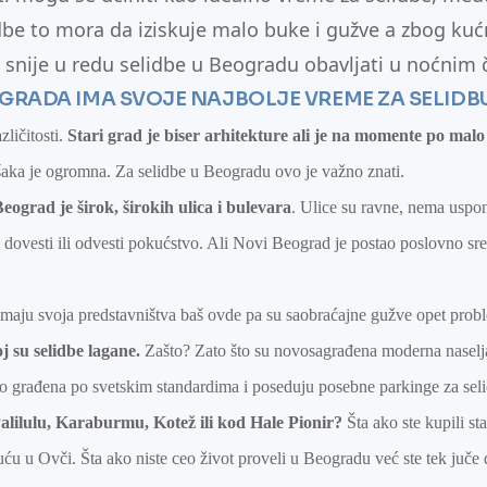
idbe to mora da iziskuje malo buke i gužve a zbog kuć
snije u redu selidbe u Beogradu obavljati u noćnim
OGRADA IMA SVOJE NAJBOLJE VREME ZA SELID
zličitosti.
Stari grad je biser arhitekture ali je na momente po malo
ešaka je ogromna. Za selidbe u Beogradu ovo je važno znati.
eograd je širok, širokih ulica i bulevara
. Ulice su ravne, nema uspo
dovesti ili odvesti pokućstvo. Ali Novi Beograd je postao poslovno sred
imaju svoja predstavništva baš ovde pa su saobraćajne gužve opet prob
j su selidbe lagane.
Zašto? Zato što su novosagrađena moderna nasel
čno građena po svetskim standardima i poseduju posebne parkinge za sel
alilulu, Karaburmu, Kotež ili kod Hale Pionir?
Šta ako ste kupili st
uću u Ovči. Šta ako niste ceo život proveli u Beogradu već ste tek juč