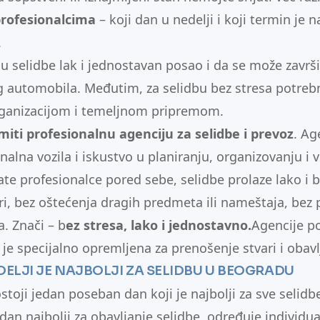
profesionalcima
– koji dan u nedelji i koji termin je 
.
u selidbe lak i jednostavan posao
i da se može završ
og automobila. Međutim, za selidbu bez stresa potrebn
rganizacijom i temeljnom pripremom.
miti profesionalnu agenciju za selidbe i prevoz
. Ag
nalna vozila i iskustvo u planiranju, organizovanju i
te profesionalce pored sebe, selidbe prolaze lako i b
ri, bez oštećenja dragih predmeta ili nameštaja, bez 
. Znači – b
ez stresa, lako i jednostavno.
Agencije p
 je specijalno opremljena za prenošenje stvari i obavl
DELJI JE NAJBOLJI ZA SELIDB
U U BEOGRADU
toji jedan poseban dan koji je najbolji za sve selidb
 dan najbolji za obavljanje selidbe, određuje individ