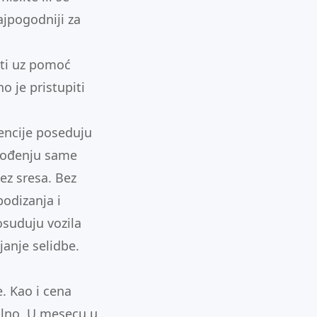
najpogodniji za
iti uz pomoć
o je pristupiti
encije poseduju
 vođenju same
ez sresa. Bez
podizanja i
osuduju vozila
janje selidbe.
e. Kao i cena
ualno. U mesecu u