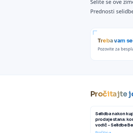
Selite se ove zi
Prednosti selid
Treba vam se
Pozovite za besp
Pročitajte j
Selidba nakon kupo
prodaje stana: k
vodič - Selidbe B
Pročitaj