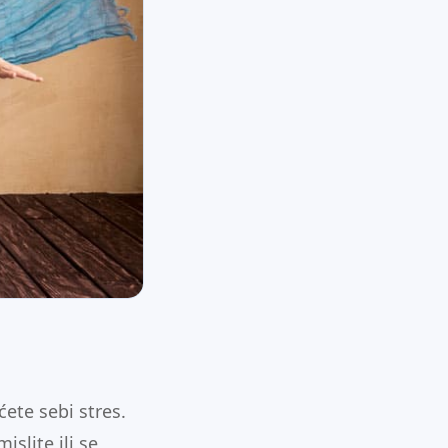
ete sebi stres.
islite ili se