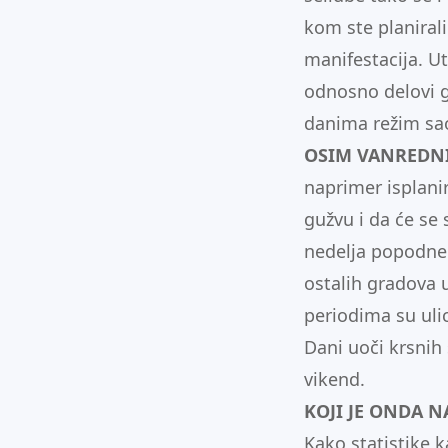
kom ste planirali
manifestacija. U
odnosno delovi g
danima režim sao
OSIM VANREDN
naprimer isplanir
gužvu i da će se 
nedelja popodne 
ostalih gradova 
periodima su uli
Dani uoči krsnih 
vikend.
KOJI JE ONDA N
Kako statistike k