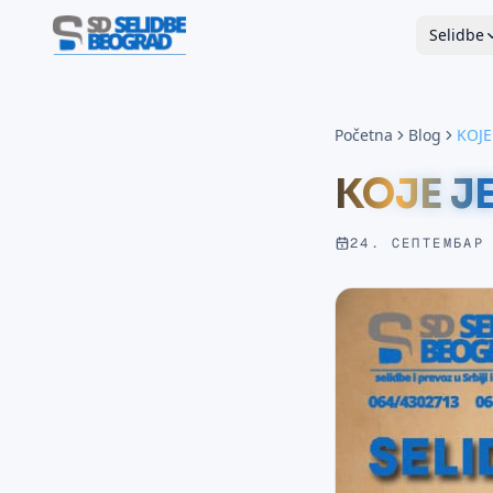
Selidbe
Početna
Blog
KOJE
KOJE J
24. СЕПТЕМБАР