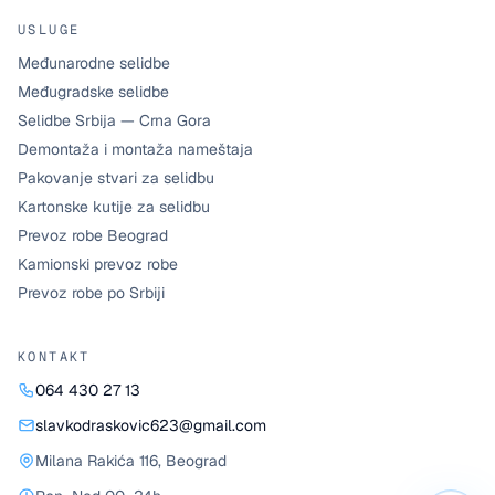
USLUGE
Međunarodne selidbe
Međugradske selidbe
Selidbe Srbija — Crna Gora
Demontaža i montaža nameštaja
Pakovanje stvari za selidbu
Kartonske kutije za selidbu
Prevoz robe Beograd
Kamionski prevoz robe
Prevoz robe po Srbiji
KONTAKT
064 430 27 13
slavkodraskovic623@gmail.com
Milana Rakića 116
,
Beograd