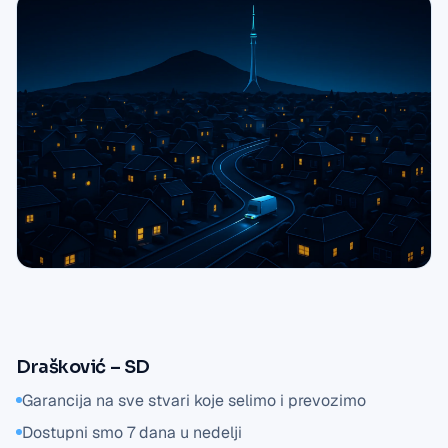
Drašković – SD
Garancija na sve stvari koje selimo i prevozimo
Dostupni smo 7 dana u nedelji