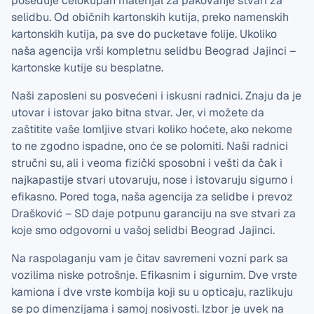
poseduje celokupan materijal za pakovanje stvari za
selidbu. Od običnih kartonskih kutija, preko namenskih
kartonskih kutija, pa sve do pucketave folije. Ukoliko
naša agencija vrši kompletnu selidbu Beograd Jajinci –
kartonske kutije su besplatne.
Naši zaposleni su posvećeni i iskusni radnici. Znaju da je
utovar i istovar jako bitna stvar. Jer, vi možete da
zaštitite vaše lomljive stvari koliko hoćete, ako nekome
to ne zgodno ispadne, ono će se polomiti. Naši radnici
stručni su, ali i veoma fizički sposobni i vešti da čak i
najkapastije stvari utovaruju, nose i istovaruju sigurno i
efikasno. Pored toga, naša agencija za selidbe i prevoz
Drašković – SD daje potpunu garanciju na sve stvari za
koje smo odgovorni u vašoj selidbi Beograd Jajinci.
Na raspolaganju vam je čitav savremeni vozni park sa
vozilima niske potrošnje. Efikasnim i sigurnim. Dve vrste
kamiona i dve vrste kombija koji su u opticaju, razlikuju
se po dimenzijama i samoj nosivosti. Izbor je uvek na