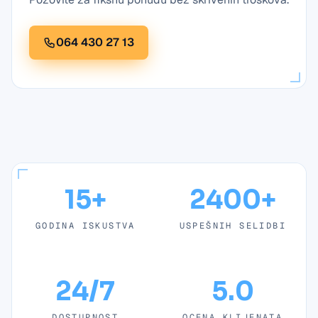
064 430 27 13
15+
2400+
GODINA ISKUSTVA
USPEŠNIH SELIDBI
24/7
5.0
DOSTUPNOST
OCENA KLIJENATA