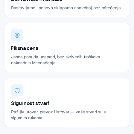
Rastavljamo i ponovo sklapamo nameštaj bez oštećenja.
Fiksna cena
Jasna ponuda unapred, bez skrivenih troškova i
naknadnih iznenađenja.
Sigurnost stvari
Pažljiv utovar, prevoz i istovar — vaše stvari su u
sigurnim rukama.