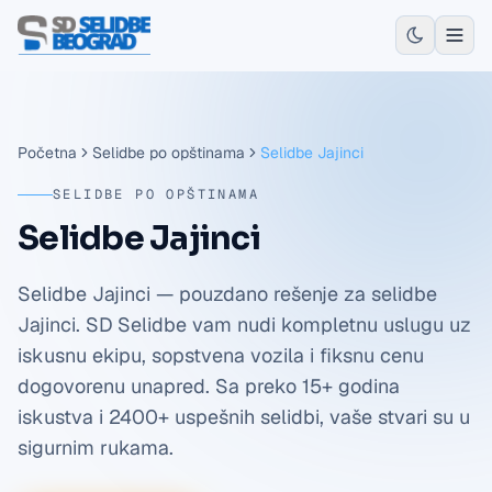
Početna
Selidbe po opštinama
Selidbe Jajinci
SELIDBE PO OPŠTINAMA
Selidbe Jajinci
Selidbe Jajinci — pouzdano rešenje za selidbe
Jajinci. SD Selidbe vam nudi kompletnu uslugu uz
iskusnu ekipu, sopstvena vozila i fiksnu cenu
dogovorenu unapred. Sa preko 15+ godina
iskustva i 2400+ uspešnih selidbi, vaše stvari su u
sigurnim rukama.