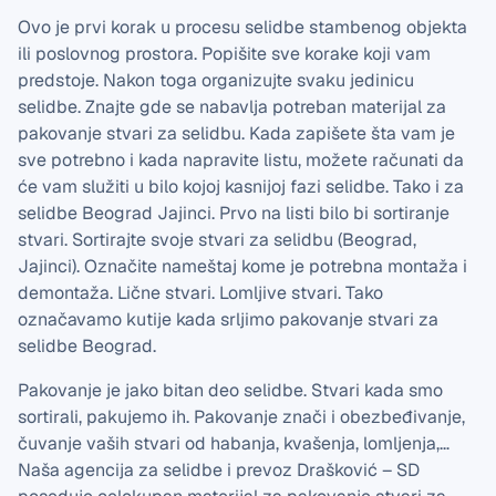
Ovo je prvi korak u procesu selidbe stambenog objekta
ili poslovnog prostora. Popišite sve korake koji vam
predstoje. Nakon toga organizujte svaku jedinicu
selidbe. Znajte gde se nabavlja potreban materijal za
pakovanje stvari za selidbu. Kada zapišete šta vam je
sve potrebno i kada napravite listu, možete računati da
će vam služiti u bilo kojoj kasnijoj fazi selidbe. Tako i za
selidbe Beograd Jajinci. Prvo na listi bilo bi sortiranje
stvari. Sortirajte svoje stvari za selidbu (Beograd,
Jajinci). Označite nameštaj kome je potrebna montaža i
demontaža. Lične stvari. Lomljive stvari. Tako
označavamo kutije kada srljimo pakovanje stvari za
selidbe Beograd.
Pakovanje je jako bitan deo selidbe. Stvari kada smo
sortirali, pakujemo ih. Pakovanje znači i obezbeđivanje,
čuvanje vaših stvari od habanja, kvašenja, lomljenja,…
Naša agencija za selidbe i prevoz Drašković – SD