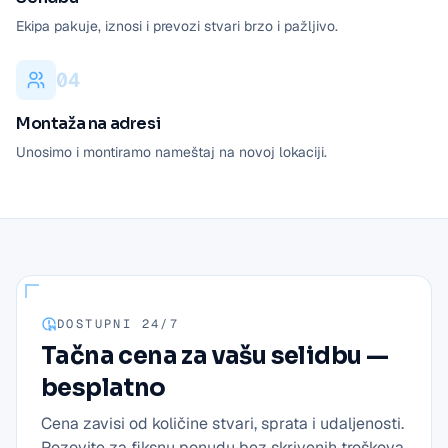
Ekipa pakuje, iznosi i prevozi stvari brzo i pažljivo.
0
4
Montaža na adresi
Unosimo i montiramo nameštaj na novoj lokaciji.
DOSTUPNI 24/7
Tačna cena za vašu selidbu —
besplatno
Cena zavisi od količine stvari, sprata i udaljenosti.
Pozovite za fiksnu ponudu bez skrivenih troškova.