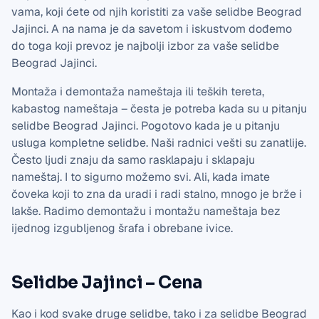
vama, koji ćete od njih koristiti za vaše selidbe Beograd
Jajinci. A na nama je da savetom i iskustvom dođemo
do toga koji prevoz je najbolji izbor za vaše selidbe
Beograd Jajinci.
Montaža i demontaža nameštaja ili teških tereta,
kabastog nameštaja – česta je potreba kada su u pitanju
selidbe Beograd Jajinci. Pogotovo kada je u pitanju
usluga kompletne selidbe. Naši radnici vešti su zanatlije.
Često ljudi znaju da samo rasklapaju i sklapaju
nameštaj. I to sigurno možemo svi. Ali, kada imate
čoveka koji to zna da uradi i radi stalno, mnogo je brže i
lakše. Radimo demontažu i montažu nameštaja bez
ijednog izgubljenog šrafa i obrebane ivice.
Selidbe Jajinci – Cena
Kao i kod svake druge selidbe, tako i za selidbe Beograd