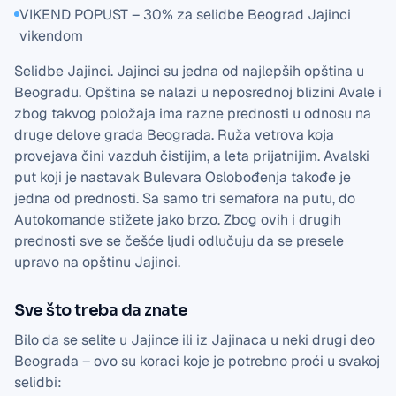
VIKEND POPUST – 30% za selidbe Beograd Jajinci
vikendom
Selidbe Jajinci. Jajinci su jedna od najlepših opština u
Beogradu. Opština se nalazi u neposrednoj blizini Avale i
zbog takvog položaja ima razne prednosti u odnosu na
druge delove grada Beograda. Ruža vetrova koja
provejava čini vazduh čistijim, a leta prijatnijim. Avalski
put koji je nastavak Bulevara Oslobođenja takođe je
jedna od prednosti. Sa samo tri semafora na putu, do
Autokomande stižete jako brzo. Zbog ovih i drugih
prednosti sve se češće ljudi odlučuju da se presele
upravo na opštinu Jajinci.
Sve što treba da znate
Bilo da se selite u Jajince ili iz Jajinaca u neki drugi deo
Beograda – ovo su koraci koje je potrebno proći u svakoj
selidbi: