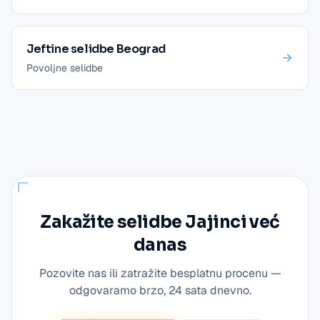
Jeftine selidbe Beograd
Povoljne selidbe
Zakažite
selidbe Jajinci
već
danas
Pozovite nas ili zatražite besplatnu procenu —
odgovaramo brzo, 24 sata dnevno.