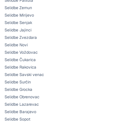
Selidbe Palilula
Selidbe Zemun
Selidbe Mirijevo
Selidbe Senjak
Selidbe Jajinci
Selidbe Zvezdara
Selidbe Novi
Selidbe Voždovac
Selidbe Čukarica
Selidbe Rakovica
Selidbe Savski venac
Selidbe Surčin
Selidbe Grocka
Selidbe Obrenovac
Selidbe Lazarevac
Selidbe Barajevo
Selidbe Sopot