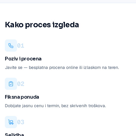
Kako proces izgleda
0
1
Poziv i procena
Javite se — besplatna procena online ili izlaskom na teren.
0
2
Fiksna ponuda
Dobijate jasnu cenu i termin, bez skrivenih troškova.
0
3
Selidba