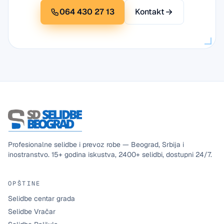
064 430 27 13
Kontakt
Profesionalne selidbe i prevoz robe — Beograd, Srbija i
inostranstvo.
15+
godina iskustva,
2400+
selidbi, dostupni
24/7
.
OPŠTINE
Selidbe centar grada
Selidbe Vračar