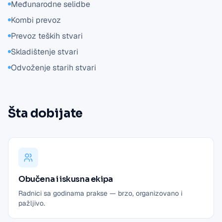
Međunarodne selidbe
Kombi prevoz
Prevoz teških stvari
Skladištenje stvari
Odvoženje starih stvari
Šta dobijate
Obučena i iskusna ekipa
Radnici sa godinama prakse — brzo, organizovano i
pažljivo.