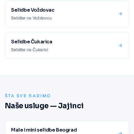
Selidbe Voždovac
Selidbe na Voždovcu
Selidbe Čukarica
Selidbe na Čukarici
ŠTA SVE RADIMO
Naše usluge — Jajinci
Male i mini selidbe Beograd