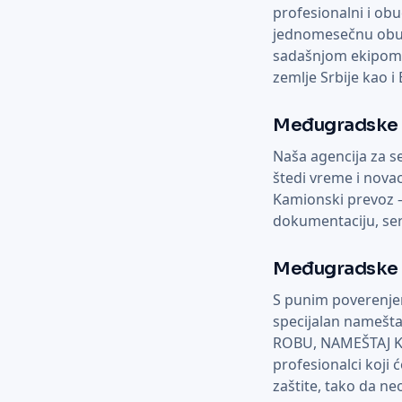
profesionalni i obu
jednomesečnu obuk
sadašnjom ekipom k
zemlje Srbije kao i
Međugradske S
Naša agencija za s
štedi vreme i novac
Kamionski prevoz – 
dokumentaciju, se
Međugradske S
S punim poverenje
specijalan namešt
ROBU, NAMEŠTAJ KO
profesionalci koji 
zaštite, tako da n