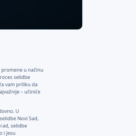
ke promene u načinu
proces selidbe
ža vam priliku da
jvažnije – učiniće
dovno. U
selidbe Novi Sad,
rad, selidbe
 i jesu