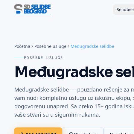
Selidbe
Početna
Posebne usluge
Međugradske selidbe
POSEBNE USLUGE
Međugradske se
Međugradske selidbe — pouzdano rešenje za m
vam nudi kompletnu uslugu uz iskusnu ekipu, s
dogovorenu unapred. Sa preko 15+ godina iskus
vaše stvari su u sigurnim rukama.