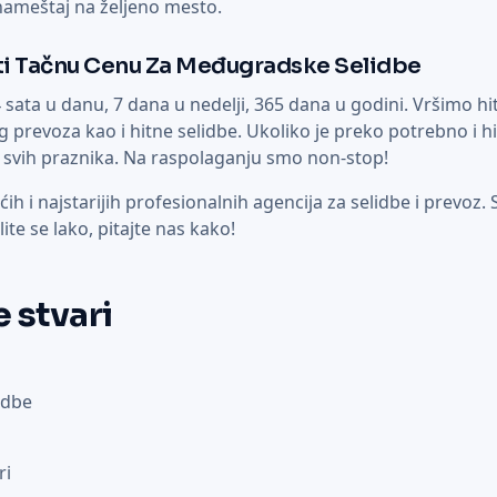
ameštaj na željeno mesto.
ti Tačnu Cenu Za Međugradske Selidbe
ta u danu, 7 dana u nedelji, 365 dana u godini. Vršimo hit
g prevoza kao i hitne selidbe. Ukoliko je preko potrebno i 
 svih praznika. Na raspolaganju smo non-stop!
h i najstarijih profesionalnih agencija za selidbe i prevoz.
lite se lako, pitajte nas kako!
 stvari
idbe
ri