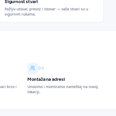
Sigurnost stvari
Pažljiv utovar, prevoz i istovar — vaše stvari su u
sigurnim rukama.
0
4
Montaža na adresi
vari brzo i
Unosimo i montiramo nameštaj na novoj
lokaciji.