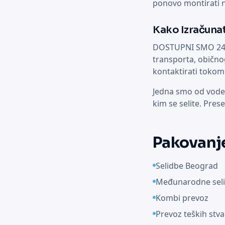
ponovo montirati n
Kako Izračuna
DOSTUPNI SMO 24 sa
transporta, obično
kontaktirati tokom
Jedna smo od vodeći
kim se selite. Prese
Pakovanje
Selidbe Beograd
Međunarodne sel
Kombi prevoz
Prevoz teških stva