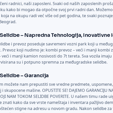
čeni radnici, naši zaposleni. Svaki od naših zaposlenih proš
u kako bi mogao da otpočne svoj prvi radni dan. Možemo s
oja na okupu radi već više od pet godina, te svaki poznaje
 Beograd.
elidbe – Napredna Tehnologija, Inovativne 
elidbe i prevoz poseduje savremeni vozni park koji u međ
. Prevoz koji nudimo je: kombi prevoz – veći i manji kombi z
veći i manji kamion nosivosti do 7t tereta. Sva vozila imaj
rvisirana su i potpuno spremna za međugradske selidbe.
elidbe – Garancija
m možete nam prepustiti sve vredne predmete, uspomene,
aj i skupocene mašine. OPUSTITE SE! DAJEMO GARANCIJU NA
JI NAM TOKOM SELIDBE POVERITE. U našem timu rade uigr
će znati kako da sve vrste nameštaja i inventara pažljivo dem
eoštećen stigne na adresu u novom gradu. Nakon selidbe z