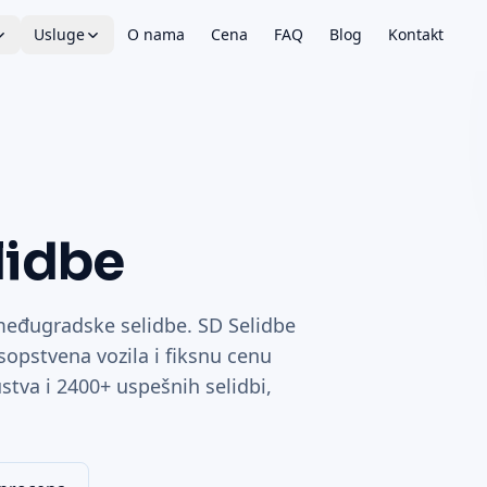
Usluge
O nama
Cena
FAQ
Blog
Kontakt
lidbe
eđugradske selidbe. SD Selidbe
opstvena vozila i fiksnu cenu
tva i 2400+ uspešnih selidbi,