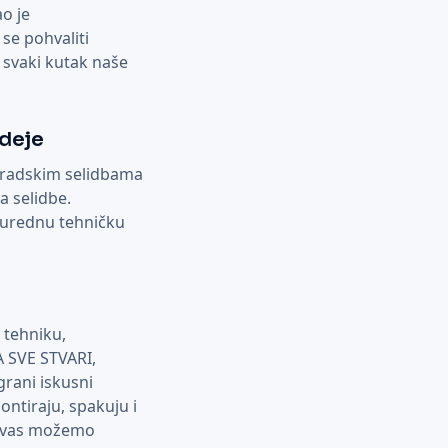
ao je
e pohvaliti
 svaki kutak naše
Ideje
ugradskim selidbama
a selidbe.
u urednu tehničku
 tehniku,
 SVE STVARI,
ani iskusni
ontiraju, spakuju i
a vas možemo