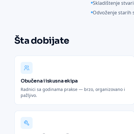
Skladištenje stvari
Odvoženje starih s
Šta dobijate
Obučena i iskusna ekipa
Radnici sa godinama prakse — brzo, organizovano i
pažljivo.