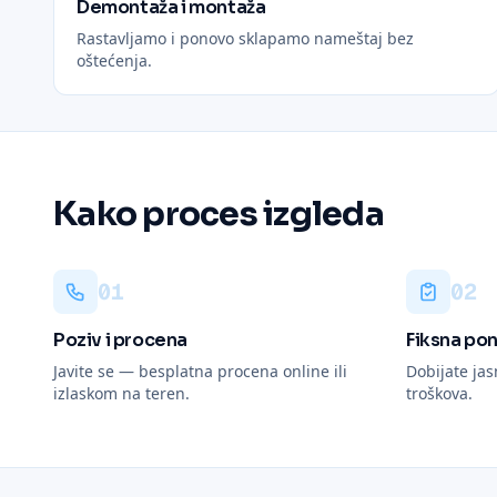
Demontaža i montaža
Rastavljamo i ponovo sklapamo nameštaj bez
oštećenja.
Kako proces izgleda
0
1
0
2
Poziv i procena
Fiksna po
Javite se — besplatna procena online ili
Dobijate jas
izlaskom na teren.
troškova.