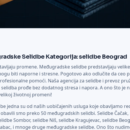
radske Selidbe Kategorija: selidbe Beograd
tavljaju promene. Međugradske selidbe predstavljaju veli
 mogu biti naporne i stresne. Pogotovo ako odlučite da ceo 
profesionalne pomoći. Naša agencija za selidbe i prevoz pru
elidba prođe bez dodatnog stresa i napora. A ono što je na
velikoj životnoj promeni!
e jedna su od naših uobičajenih usluga koje obavljamo re
bavili smo preko 50 međugradskih selidbi. Selidbe Čačak, 
elidbe Sombor, selidbe Niš, selidbe Kragujevac, selidbe Beog
Šabac, i mnoge druge međugradske selidbe. Ono što nudimo