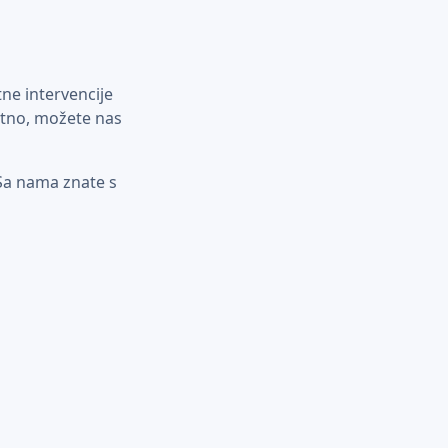
ne intervencije
hitno, možete nas
 Sa nama znate s