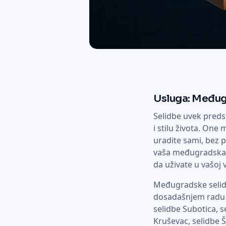
Usluga: Međug
Selidbe uvek preds
i stilu života. One
uradite sami, bez 
vaša međugradska s
da uživate u vašoj 
Međugradske selidb
dosadašnjem radu o
selidbe Subotica, s
Kruševac, selidbe 