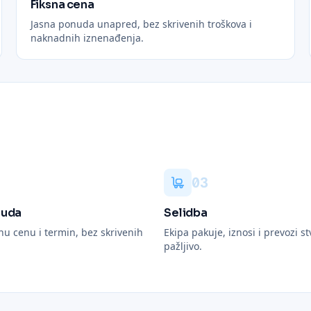
Fiksna cena
Jasna ponuda unapred, bez skrivenih troškova i
naknadnih iznenađenja.
0
3
nuda
Selidba
nu cenu i termin, bez skrivenih
Ekipa pakuje, iznosi i prevozi st
pažljivo.