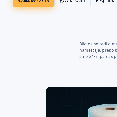
064 430 27 13
WhatsApp
Besplatna
Bilo da se radi o m
nameštaja, preko b
smo 24/7, pa nas p