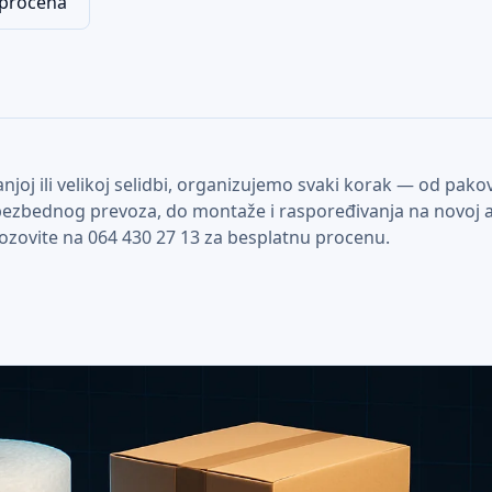
 procena
anjoj ili velikoj selidbi, organizujemo svaki korak — od pak
ezbednog prevoza, do montaže i raspoređivanja na novoj a
ozovite na 064 430 27 13 za besplatnu procenu.