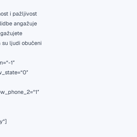
st i pažljivost
elidbe angažuje
angažujete
 su ljudi obučeni
m=“-1″
w_state=“0″
ow_phone_2=“1″
y“]