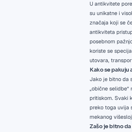
U antikvitete pore
su unikatne i vis
značaja koji se č
antikviteta pris
posebnom pažnjom
koriste se specij
utovara, transport
Kako se pakuju a
Jako je bitno da 
„obične selidbe“ 
pritiskom. Svaki 
preko toga uvija s
mekanog višeslojn
Zašo je bitno da