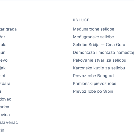
USLUGE
tar grada
Međunarodne selidbe
čar
Međugradske selidbe
lula
Selidbe Srbija — Crna Gora
mun
Demontaža i montaža namešta
jevo
Pakovanje stvari za selidbu
jak
Kartonske kutije za selidbu
nci
Prevoz robe Beograd
zdara
Kamionski prevoz robe
i
Prevoz robe po Srbiji
ždovac
arica
ovica
ski venac
čin