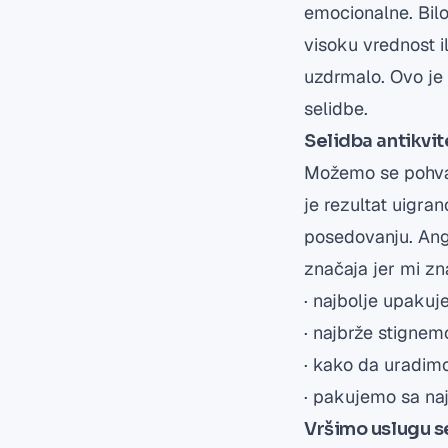
emocionalne. Bilo
visoku vrednost il
uzdrmalo. Ovo je 
selidbe.
Selidba antikvit
Možemo se pohvali
je rezultat uigran
posedovanju. Anga
značaja jer mi z
· najbolje upakuj
· najbrže stignem
· kako da uradimo
· pakujemo sa na
Vršimo uslugu se