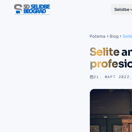
Selidbe
Početna
Blog
Seli
Selite a
profesi
21. МАРТ 2022