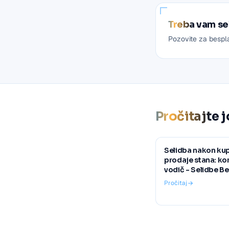
Treba vam se
Pozovite za bespl
Pročitajte j
Selidba nakon kupo
prodaje stana: k
vodič - Selidbe B
Pročitaj