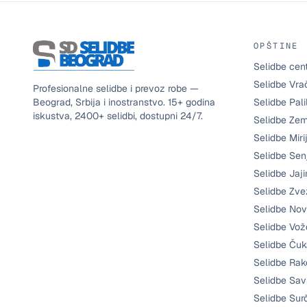
OPŠTINE
Selidbe cen
Selidbe Vra
Profesionalne selidbe i prevoz robe —
Beograd, Srbija i inostranstvo.
15+
godina
Selidbe Pali
iskustva,
2400+
selidbi, dostupni
24/7
.
Selidbe Ze
Selidbe Miri
Selidbe Sen
Selidbe Jaji
Selidbe Zve
Selidbe Nov
Selidbe Vo
Selidbe Čuk
Selidbe Rak
Selidbe Sav
Selidbe Sur