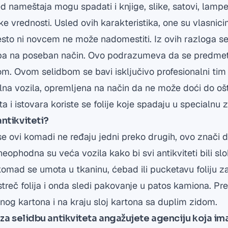
d nameštaja mogu spadati i knjige, slike, satovi, lampe 
oke vrednosti. Usled ovih karakteristika, one su vlasnic
esto ni novcem ne može nadomestiti. Iz ovih razloga se
tupa na poseban način. Ovo podrazumeva da se predme
. Ovom selidbom se bavi isključivo profesionalni tim 
alna vozila, opremljena na način da ne može doći do oš
a i istovara koriste se folije koje spadaju u specialnu 
ntikviteti?
se ovi komadi ne ređaju jedni preko drugih, ovo znači d
neophodna su veća vozila kako bi svi antikviteti bili sl
komad se umota u tkaninu, ćebad ili pucketavu foliju z
treč folija i onda sledi pakovanje u patos kamiona. Prek
og kartona i na kraju sloj kartona sa duplim zidom.
 za selidbu antikviteta angažujete agenciju koja ima