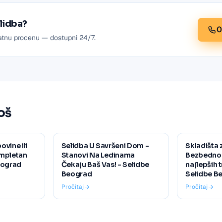
lidba?
0
atnu procenu — dostupni 24/7.
oš
vine ili
Selidba U Savršeni Dom -
Skladišta 
ompletan
Stanovi Na Ledinama
Bezbednost
eograd
Čekaju Baš Vas! - Selidbe
najlepših 
Beograd
Selidbe B
Pročitaj
Pročitaj