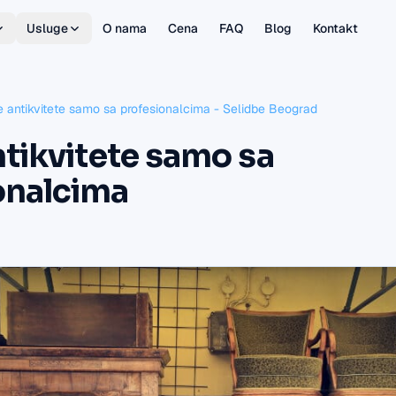
Usluge
O nama
Cena
FAQ
Blog
Kontakt
te antikvitete samo sa profesionalcima - Selidbe Beograd
ntikvitete samo sa
onalcima
.