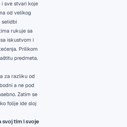
i sve stvari koje
ima od velikog
 selidbi
tima rukuje sa
sa iskustvom i
tećenja. Prilikom
zaštitu predmeta.
a za razliku od
obodni a ne pod
asebno. Zatim se
o folije ide sloj
 svoj tim i svoje