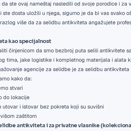
 da ste ovaj nameštaj nasledili od svoje porodice i za 
i ste dosta uložili u njega, sigurno je da bi vas svako o
razlog više da za selidbu antikviteta angažujete profes
eta kao specijalnost
ti činjenicom da smo bezbroj puta selili antikvitete 
og tima, jake logistike i kompletnog materijala i alata 
žovanje agencije za selidbe je za selidbu antikviteta
namo kako da:
emo stvari
o do lokacije
 utovar i istovar bez pokreta koji su suvišni
jvišom zaštitom
lidbe antikviteta i za privatne vlasnike (kolekcionar