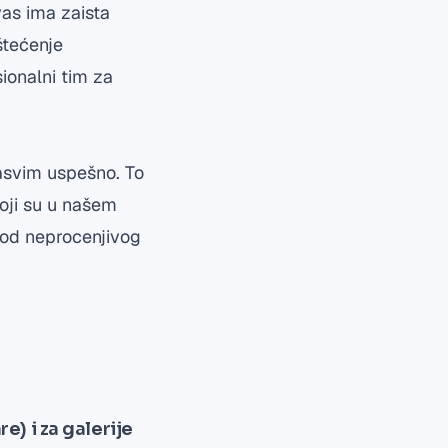
vas ima zaista
štećenje
ionalni tim za
sasvim uspešno. To
koji su u našem
 od neprocenjivog
e) i za galerije