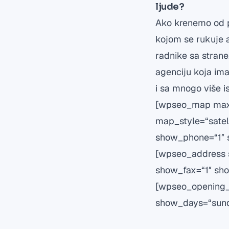
ljude?
Ako krenemo od pr
kojom se rukuje a
radnike sa strane
agenciju koja ima 
i sa mnogo više i
[wpseo_map max_
map_style=“satel
show_phone=“1″ 
[wpseo_address 
show_fax=“1″ sh
[wpseo_opening_
show_days=“sunda