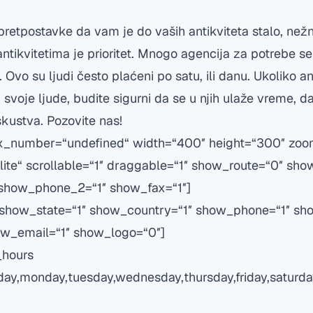
etpostavke da vam je do vaših antikviteta stalo, nežno
ntikvitetima je prioritet. Mnogo agencija za potrebe s
. Ovo su ljudi često plaćeni po satu, ili danu. Ukoliko 
svoje ljude, budite sigurni da se u njih ulaže vreme, da
skustva.
Pozovite nas!
number=“undefined“ width=“400″ height=“300″ zoo
lite“ scrollable=“1″ draggable=“1″ show_route=“0″ sho
show_phone_2=“1″ show_fax=“1″]
show_state=“1″ show_country=“1″ show_phone=“1″ sh
ow_email=“1″ show_logo=“0″]
hours
y,monday,tuesday,wednesday,thursday,friday,saturda