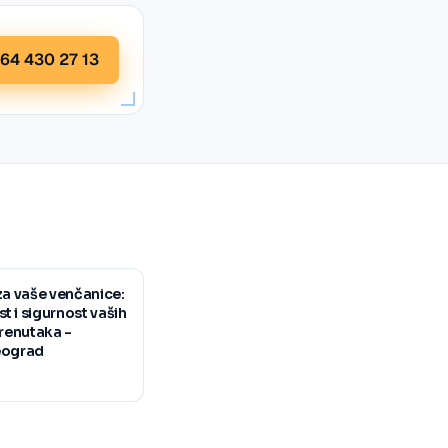
64 430 27 13
za vaše venčanice:
 i sigurnost vaših
trenutaka -
eograd