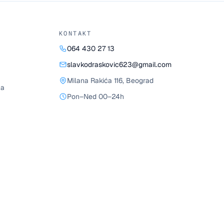
KONTAKT
064 430 27 13
slavkodraskovic623@gmail.com
Milana Rakića 116
,
Beograd
ja
Pon–Ned 00–24h