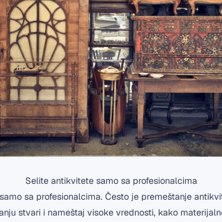
Selite antikvitete samo sa profesionalcima
e samo sa profesionalcima. Često je premeštanje antikvi
anju stvari i nameštaj visoke vrednosti, kako materijaln