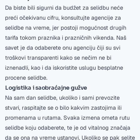
Da biste bili sigurni da budžet za selidbu neće
preći očekivanu cifru, konsultujte agencije za
selidbe na vreme, jer postoji mogućnost drugih
tarifa tokom praznika i prazničnih vikenda. Naš
savet je da odaberete onu agenciju čiji su svi
troškovi transparenti kako se nečim ne bi
iznenadli, kao i da iskoristite uslugu besplatne
procene selidbe.
Logistika i saobraćajne gužve
Na sam dan selidbe, ukoliko i sami prevozite
stvari, raspitajte se o bilo kakvim zastojima ili
promenama u rutama. Svaka izmena ometa rutu
selidbe koju odaberete, te je od vitalnog značaja
da se ona na vreme ustanovi. Ukoliko se pak selite