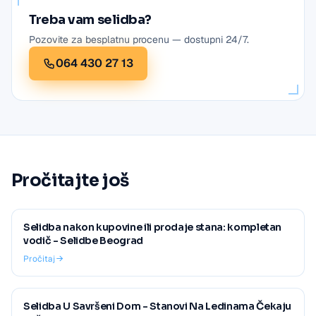
Treba vam selidba?
Pozovite za besplatnu procenu — dostupni 24/7.
064 430 27 13
Pročitajte još
Selidba nakon kupovine ili prodaje stana: kompletan
vodič - Selidbe Beograd
Pročitaj
Selidba U Savršeni Dom - Stanovi Na Ledinama Čekaju