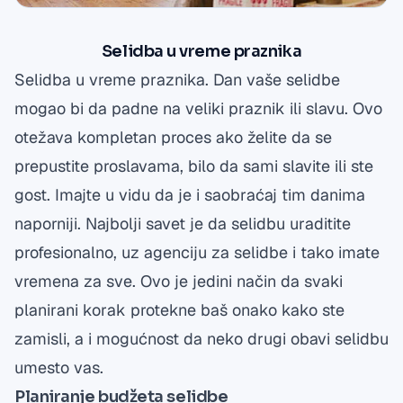
Selidba u vreme praznika
Selidba u vreme praznika. Dan vaše selidbe
mogao bi da padne na veliki praznik ili slavu. Ovo
otežava kompletan proces ako želite da se
prepustite proslavama, bilo da sami slavite ili ste
gost. Imajte u vidu da je i saobraćaj tim danima
naporniji. Najbolji savet je da selidbu uraditite
profesionalno, uz agenciju za selidbe i tako imate
vremena za sve. Ovo je jedini način da svaki
planirani korak protekne baš onako kako ste
zamisli, a i mogućnost da neko drugi obavi selidbu
umesto vas.
Planiranje budžeta selidbe