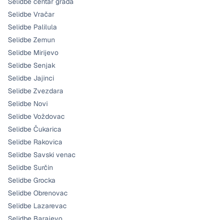
Selidbe centar grada
Selidbe Vračar
Selidbe Palilula
Selidbe Zemun
Selidbe Mirijevo
Selidbe Senjak
Selidbe Jajinci
Selidbe Zvezdara
Selidbe Novi
Selidbe Voždovac
Selidbe Čukarica
Selidbe Rakovica
Selidbe Savski venac
Selidbe Surčin
Selidbe Grocka
Selidbe Obrenovac
Selidbe Lazarevac
Selidbe Barajevo