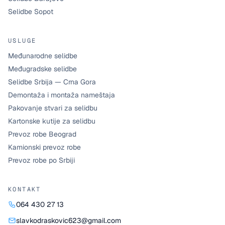
Selidbe Sopot
USLUGE
Međunarodne selidbe
Međugradske selidbe
Selidbe Srbija — Crna Gora
Demontaža i montaža nameštaja
Pakovanje stvari za selidbu
Kartonske kutije za selidbu
Prevoz robe Beograd
Kamionski prevoz robe
Prevoz robe po Srbiji
KONTAKT
064 430 27 13
slavkodraskovic623@gmail.com