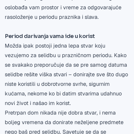
oslobađa vam prostor i vreme za odgovarajuće
rasoloženje u periodu praznika i slava.
Period darivanja vama ide u korist
Možda ipak postoji jedna lepa stvar koju
vezujemo za selidbu u prazničnom periodu. Kako
se svakako preporučuje da se pre samog datuma
selidbe rešite viška stvari – donirajte sve što dugo
niste koristili u dobrotvorne svrhe, sigurnim
kućama, nekome ko bi datim stvarima udahnuo
novi život i našao im korist.
Pretrpan dom nikada nije dobra stvar, i nema
boljeg vremena da donirate neželjene predmete
nego baš pred selidbu. Savetuje se da se