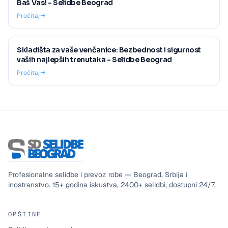
Baš Vas! - Selidbe Beograd
Pročitaj
Skladišta za vaše venčanice: Bezbednost i sigurnost
vaših najlepših trenutaka - Selidbe Beograd
Pročitaj
Profesionalne selidbe i prevoz robe — Beograd, Srbija i
inostranstvo.
15+
godina iskustva,
2400+
selidbi, dostupni
24/7
.
OPŠTINE