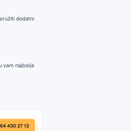
ružiti dodatni
su vam najbolje
64 430 27 13