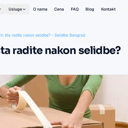
Usluge
O nama
Cena
FAQ
Blog
Kontakt
ti: šta radite nakon selidbe? - Selidbe Beograd
šta radite nakon selidbe?