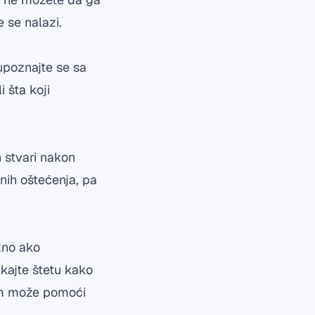
 se nalazi.
upoznajte se sa
i šta koji
h stvari nakon
nih oštećenja, pa
žno ako
ikajte štetu kako
am može pomoći