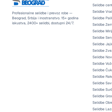
Selidbe cen
Selidbe Vra
Profesionalne selidbe i prevoz robe —
Beograd, Srbija i inostranstvo.
15+
godina
Selidbe Pali
iskustva,
2400+
selidbi, dostupni
24/7
.
Selidbe Ze
Selidbe Miri
Selidbe Sen
Selidbe Jaji
Selidbe Zve
Selidbe Nov
Selidbe Vo
Selidbe Čuk
Selidbe Rak
Selidbe Sav
Selidbe Sur
Selidbe Gro
Selidbe Ob
Selidbe Laz