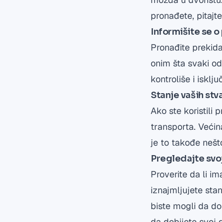
pronađete, pitajt
Informišite se 
Pronađite prekida
onim šta svaki od 
kontroliše i isklju
Stanje vaših stv
Ako ste koristili 
transporta. Većin
je to takođe nešto
Pregledajte svoj
Proverite da li 
iznajmljujete sta
biste mogli da do
da dobijete svoj d