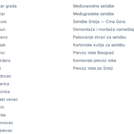
tar grada
Međunarodne selidbe
čar
Međugradske selidbe
lula
Selidbe Srbija — Crna Gora
mun
Demontaža i montaža namešta
jevo
Pakovanje stvari za selidbu
jak
Kartonske kutije za selidbu
nci
Prevoz robe Beograd
zdara
Kamionski prevoz robe
i
Prevoz robe po Srbiji
ždovac
arica
ovica
ski venac
čin
cka
renovac
arevac