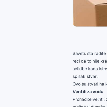
Saveti: šta radit
reći da to nije k
selidbe kada istov
spisak stvari.
Ovo su stvari na 
Ventili za vodu
Pronađite velntil
možda u dvorištu.