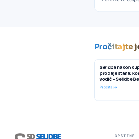
Pročitajte j
Selidba nakon kupo
prodaje stana: k
vodič - Selidbe B
Pročitaj
OPŠTINE