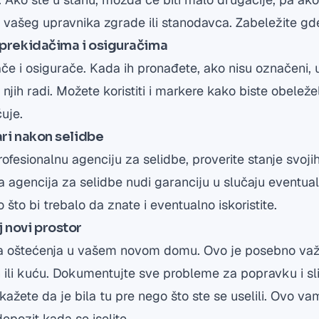
e vašeg upravnika zgrade ili stanodavca. Zabeležite gde
o prekidačima i osiguračima
če i osigurače. Kada ih pronađete, ako nisu označeni, 
njih radi. Možete koristiti i markere kako biste obeležel
čuje.
ari nakon selidbe
profesionalnu agenciju za selidbe, proverite stanje svoji
a agencija za selidbe nudi garanciju u slučaju eventual
 što bi trebalo da znate i eventualno iskoristite.
 novi prostor
ima oštećenja u vašem novom domu. Ovo je posebno va
n ili kuću. Dokumentujte sve probleme za popravku i sl
kažete da je bila tu pre nego što ste se uselili. Ovo v
epozit kada se iselite.