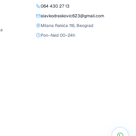
064 430 27 13
slavkodraskovic623@gmail.com
Milana Rakića 116
,
Beograd
ja
Pon–Ned 00–24h