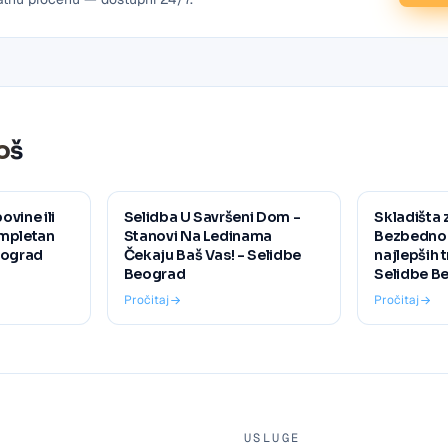
oš
vine ili
Selidba U Savršeni Dom -
Skladišta 
ompletan
Stanovi Na Ledinama
Bezbednost
eograd
Čekaju Baš Vas! - Selidbe
najlepših 
Beograd
Selidbe B
Pročitaj
Pročitaj
USLUGE