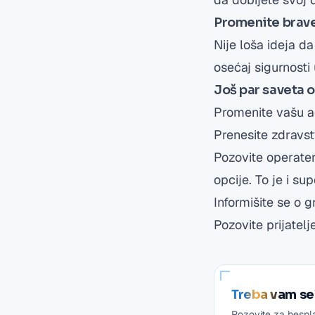
Promenite brav
Nije loša ideja d
osećaj sigurnosti
Još par saveta 
Promenite vašu ad
Prenesite zdravst
Pozovite operater
opcije. To je i s
Informišite se o 
Pozovite prijatelje
Treba vam se
Pozovite za bespl