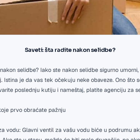
Saveti: šta radite nakon selidbe?
e nakon selidbe? Iako ste nakon selidbe sigurno umor
raj. Istina je da vas tek očekuju neke obaveze. Ono što 
arite poslednju kutiju i nameštaj, platite agenciju za se
koje prvo obraćate pažnju
 za vodu: Glavni ventil za vašu vodu biće u podrumu ako
 Ako ste u stanu, možda će biti malo drugačije, pa a