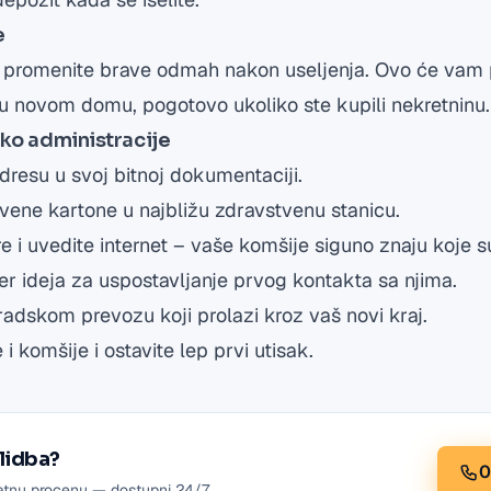
e
a promenite brave odmah nakon useljenja. Ovo će vam p
 u novom domu, pogotovo ukoliko ste kupili nekretninu.
oko administracije
resu u svoj bitnoj dokumentaciji.
vene kartone u najbližu zdravstvenu stanicu.
e i uvedite internet – vaše komšije siguno znaju koje 
uper ideja za uspostavljanje prvog kontakta sa njima.
gradskom prevozu koji prolazi kroz vaš novi kraj.
 i komšije i ostavite lep prvi utisak.
lidba?
0
atnu procenu — dostupni 24/7.