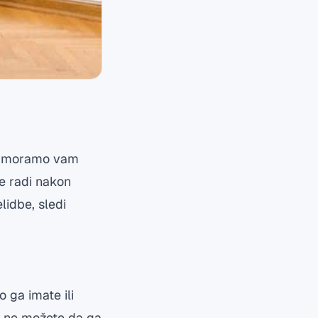
ni, moramo vam
se radi nakon
lidbe, sledi
 ga imate ili
ko ne možete da ga