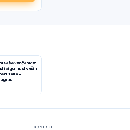
za vaše venčanice:
 i sigurnost vaših
trenutaka -
eograd
KONTAKT