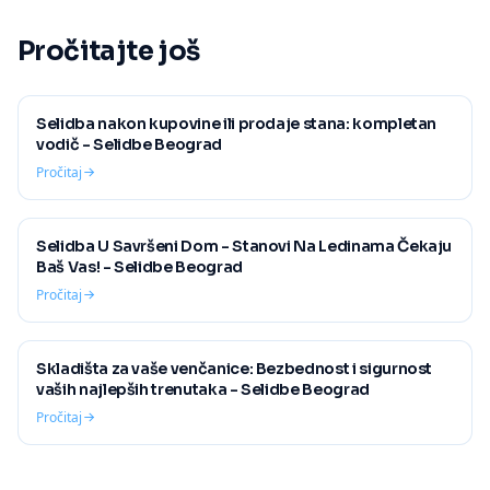
Pročitajte još
Selidba nakon kupovine ili prodaje stana: kompletan
vodič - Selidbe Beograd
Pročitaj
Selidba U Savršeni Dom - Stanovi Na Ledinama Čekaju
Baš Vas! - Selidbe Beograd
Pročitaj
Skladišta za vaše venčanice: Bezbednost i sigurnost
vaših najlepših trenutaka - Selidbe Beograd
Pročitaj