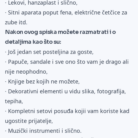
· Lekovi, hanzaplast i slično,
· Sitni aparata poput fena, električne četčice za
zube itd.
Nakon ovog spiska možete razmatrati i o
detaljima kao što su:
· Još jedan set posteljina za goste,
· Papuče, sandale i sve ono što vam je drago ali
nije neophodno,
· Knjige bez kojih ne možete,
· Dekorativni elementi u vidu slika, fotografija,
tepiha,
· Kompletni setovi posuđa kojii vam koriste kad
ugostite prijatelje,
· Muzički instrumenti i slično.