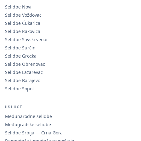
Selidbe Novi
Selidbe Voždovac
Selidbe Čukarica
Selidbe Rakovica
Selidbe Savski venac
Selidbe Surčin
Selidbe Grocka
Selidbe Obrenovac
Selidbe Lazarevac
Selidbe Barajevo
Selidbe Sopot
USLUGE
Međunarodne selidbe
Međugradske selidbe
Selidbe Srbija — Crna Gora
Demontaža i montaža nameštaja