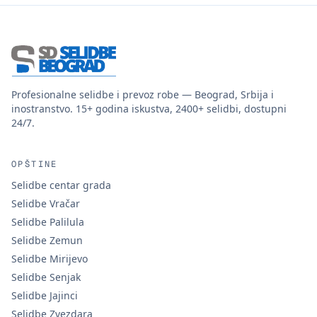
Profesionalne selidbe i prevoz robe — Beograd, Srbija i
inostranstvo.
15+
godina iskustva,
2400+
selidbi, dostupni
24/7
.
OPŠTINE
Selidbe centar grada
Selidbe Vračar
Selidbe Palilula
Selidbe Zemun
Selidbe Mirijevo
Selidbe Senjak
Selidbe Jajinci
Selidbe Zvezdara