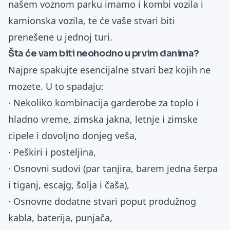
našem voznom parku imamo i kombi vozila i
kamionska vozila, te će vaše stvari biti
prenešene u jednoj turi.
Šta će vam biti neohodno u prvim danima?
Najpre spakujte esencijalne stvari bez kojih ne
mozete. U to spadaju:
· Nekoliko kombinacija garderobe za toplo i
hladno vreme, zimska jakna, letnje i zimske
cipele i dovoljno donjeg veša,
· Peškiri i posteljina,
· Osnovni sudovi (par tanjira, barem jedna šerpa
i tiganj, escajg, šolja i čaša),
· Osnovne dodatne stvari poput produžnog
kabla, baterija, punjača,