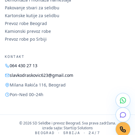
Pakovanje stvari za selidbu
Kartonske kutije za selidbu
Prevoz robe Beograd
Kamionski prevoz robe
Prevoz robe po Srbiji
KONTAKT
064 430 27 13
slavkodraskovic623@gmail.com
Milana Rakića 116
,
Beograd
Pon–Ned 00–24h
©
2026
SD Selidbe i prevoz Beograd
. Sva prava zadržana.
izrada sajta:
StartUp Solutions
BEOGRAD · SRBIJA · 24/7