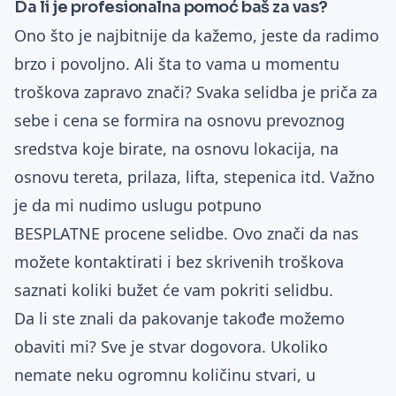
Da li je profesionalna pomoć baš za vas?
Ono što je najbitnije da kažemo, jeste da radimo
brzo i povoljno. Ali šta to vama u momentu
troškova zapravo znači? Svaka selidba je priča za
sebe i cena se formira na osnovu prevoznog
sredstva koje birate, na osnovu lokacija, na
osnovu tereta, prilaza, lifta, stepenica itd. Važno
je da mi nudimo uslugu potpuno
BESPLATNE procene selidbe. Ovo znači da nas
možete kontaktirati i bez skrivenih troškova
saznati koliki bužet će vam pokriti selidbu.
Da li ste znali da pakovanje takođe možemo
obaviti mi? Sve je stvar dogovora. Ukoliko
nemate neku ogromnu količinu stvari, u