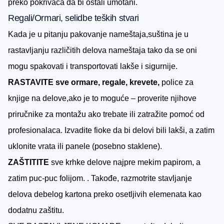
preko pokrivača da bi ostali umotani.
Regali/Ormari,
se
l
idbe
teških stvari
Kada je u pitanju pakovanje nameštaja,suština je u
rastavljanju različitih delova nameštaja tako da se oni
mogu spakovati i transportovati lakše i sigurnije.
RASTAVITE sve ormare, regale, krevete,
police za
knjige na delove,ako je to moguće – proverite njihove
priručnike za montažu ako trebate ili zatražite pomoć od
profesionalaca. Izvadite fioke da bi delovi bili lakši, a zatim
uklonite vrata ili panele (posebno staklene).
ZAŠTITITE
sve krhke delove najpre mekim papirom, a
zatim puc-puc folijom. . Takođe, razmotrite stavljanje
delova debelog kartona preko osetljivih elemenata kao
dodatnu zaštitu.