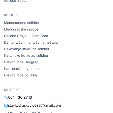
Selidbe Sopot
USLUGE
Međunarodne selidbe
Međugradske selidbe
Selidbe Srbija — Crna Gora
Demontaža i montaža nameštaja
Pakovanje stvari za selidbu
Kartonske kutije za selidbu
Prevoz robe Beograd
Kamionski prevoz robe
Prevoz robe po Srbiji
KONTAKT
064 430 27 13
slavkodraskovic623@gmail.com