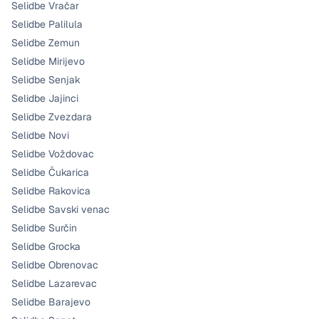
Selidbe Vračar
Selidbe Palilula
Selidbe Zemun
Selidbe Mirijevo
Selidbe Senjak
Selidbe Jajinci
Selidbe Zvezdara
Selidbe Novi
Selidbe Voždovac
Selidbe Čukarica
Selidbe Rakovica
Selidbe Savski venac
Selidbe Surčin
Selidbe Grocka
Selidbe Obrenovac
Selidbe Lazarevac
Selidbe Barajevo