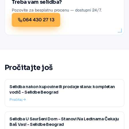
Treba vam selidba?
Pozovite za besplatnu procenu — dostupni 24/7.
064 430 27 13
Pročitajte još
Selidba nakon kupovine ili prodaje stana: kompletan
vodič - Selidbe Beograd
Pročitaj
Selidba U Savršeni Dom - Stanovi Na Ledinama Čekaju
Baš Vas! - Selidbe Beograd