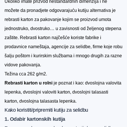
Ukoliko imate prizvod nestandardnih dimenzija i ne
možete da pronadjete odgovarajuću kutiju alternativa je
rebrasti karton za pakovanje kojim se proizvod umota
jednostruko, dvostruko… u zavisnosti od željenog stepena
zaštite. Rebrasti karton najčešće koriste fabrike i
prodavnice nameštaja, agencije za selidbe, firme koje robu
šalju poštom i kurirskim službama i mnogo drugih za razne
vidove pakovanja.
Težina cca 262 g/m2.
Rebrasti karton u rolni
je poznat i kao: dvoslojna valovita
lepenka, dvoslojni valoviti karton, dvoslojni talasasti
karton, dvoslojna talasasta lepenka.
Kako koristiti/pripremiti kutiju za selidbu
1. Odabir kartonskih kutija