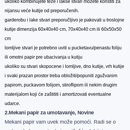
ukoliko kombinujete teže i lakše stvari možete koristiti za
nijansu veće kutije od preporučenih.
garderobu i lake stvari preporučljivo je pakovati u troslojne
kutije dimenzija 60x40x40 cm, 70x40x40 cm ili 60x50x50
cm
lomljive stvari je potrebno uviti u pucketavu/penastu foliju
ili omotni papir pre ubacivanja u kutiju
ukoliko su stvari skopocene i lomljive, dno kutije, vrh kutije
i svaki prazan prostor treba obložiti/popuniti
zgužvanim
papirom
,
puckavom folijom
, stiroflipom ili nekim drugim
materijalom koji će zaštititi i amortizovati eventualne
udarce.
2.Mekani papir za umotavanje, Novine
Mekani papir vam uvek može pomoći. Radi se o