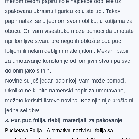
mekom belom papiru koje najčešće dobijete uz
spakovanu ukrasnu figuricu koju ste upi. Takav
papir nalazi se u jednom svom obliku, u kutijama za
obuću. On vam višestruko može pomoći da umotate
npr lomljive stvari, pre nego ih obložite puc puc
folijom ili nekim debljjim materijalom. Mekani papir
za umotavanje koristan je od lomljivih stvari pa sve
do onih jako sitnih.
Novine su još jedan papir koji vam može pomoći.
Ukoliko ne kupite namenski papir za umotavane,
možete koristiti listove novina. Bez njih nije prošla ni
jedna selidba!
3. Puc puc folija, deblji materijalli za pakovanje
Pucketava Folija – Alternativni nazivi su:
folija sa