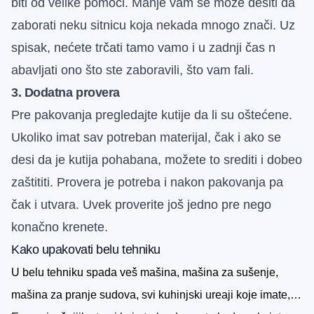
biti od velike pomoći. Manje vam se može desiti da
zaborati neku sitnicu koja nekada mnogo znači. Uz
spisak, nećete trčati tamo vamo i u zadnji čas n
abavljati ono što ste zaboravili, što vam fali.
3. Dodatna provera
Pre pakovanja pregledajte kutije da li su oštećene.
Ukoliko imat sav potreban materijal, čak i ako se
desi da je kutija pohabana, možete to srediti i dobeo
zaštititi. Provera je potreba i nakon pakovanja pa
čak i utvara. Uvek proverite još jedno pre nego
konačno krenete.
Kako upakovati belu tehniku
U belu tehniku spada veš mašina, mašina za sušenje,
mašina za pranje sudova, svi kuhinjski ureaji koje imate,…