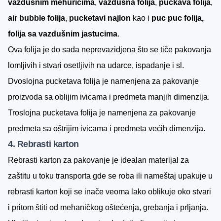
vazdušnim mehurićima
,
vazdušna folija
,
puckava folija
,
air bubble folija
,
pucketavi najlon
kao i
puc puc folija,
folija sa vazdušnim jastucima
.
Ova folija je do sada neprevazidjena što se tiče pakovanja
lomljivih i stvari osetljivih na udarce, ispadanje i sl.
Dvoslojna pucketava folija je namenjena za pakovanje
proizvoda sa oblijim ivicama i predmeta manjih dimenzija.
Troslojna pucketava folija je namenjena za pakovanje
predmeta sa oštrijim ivicama i predmeta većih dimenzija.
4. Rebrasti karton
Rebrasti karton za pakovanje je idealan materijal za
zaštitu u toku transporta gde se roba ili nameštaj upakuje u
rebrasti karton koji se inače veoma lako oblikuje oko stvari
i pritom štiti od mehaničkog oštećenja, grebanja i prljanja.