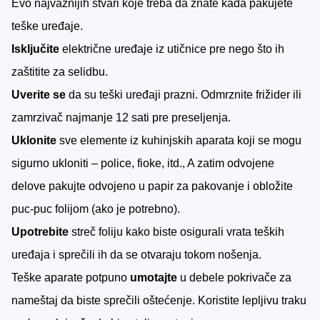
E
vo najvažnijih stvari koje treba da znate kada pakujete
teške uređaje.
Isključite
električne uređaje iz utičnice pre nego što ih
zaštitite za selidbu.
Uverite se
da su teški uređaji prazni. Odmrznite frižider ili
zamrzivač najmanje 12 sati pre preseljenja.
Uklonite
sve elemente iz kuhinjskih aparata koji se mogu
sigurno ukloniti – police, fioke, itd., A zatim odvojene
delove pakujte odvojeno u papir za pakovanje i obložite
puc-puc folijom (ako je potrebno).
Upotrebite
streč foliju kako biste osigurali vrata teških
uređaja i sprečili ih da se otvaraju tokom nošenja.
Teške aparate potpuno
umotajte
u debele pokrivače za
nameštaj da biste sprečili oštećenje. Koristite lepljivu traku