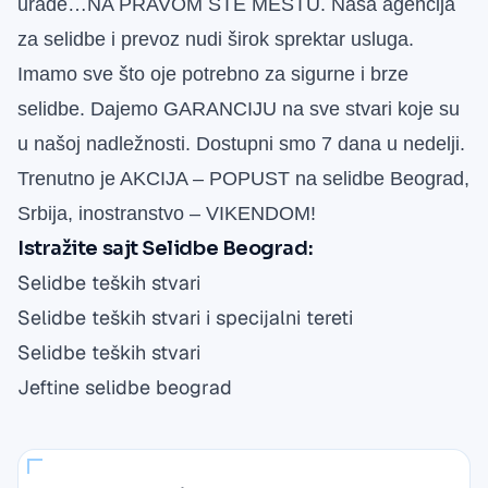
urade…NA PRAVOM STE MESTU. Naša agencija
za selidbe i prevoz nudi širok sprektar usluga.
Imamo sve što oje potrebno za sigurne i brze
selidbe. Dajemo GARANCIJU na sve stvari koje su
u našoj nadležnosti. Dostupni smo 7 dana u nedelji.
Trenutno je AKCIJA – POPUST na selidbe Beograd,
Srbija, inostranstvo – VIKENDOM!
Istražite sajt
Selidbe Beograd
:
Selidbe teških stvari
Selidbe teških stvari i specijalni tereti
Selidbe teških stvari
Jeftine selidbe beograd