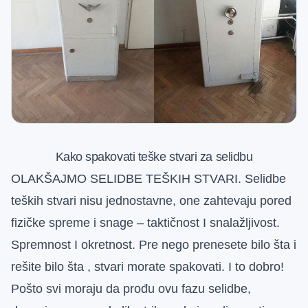
Kako spakovati teške stvari za selidbu
OLAKŠAJMO SELIDBE TEŠKIH STVARI. Selidbe
teških stvari nisu jednostavne, one zahtevaju pored
fizičke spreme i snage – taktičnost
I
snalažljivost
.
Spremnost I okretnost.
Pre nego prenesete bilo šta i
rešite bilo šta , stvari morate spakovati. I to dobro!
Pošto svi moraju da prođu ovu fazu selidbe,