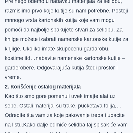
Pre nego odemo u nabavku materijala za selidbu,
razmislimo prvo koje kutije su nam potrebne. Postoji
mnnogo vrsta kartonskih kutija koje vam mogu
pomoći da najbolje spakujete stvari za selidbu. Za
knjige možete izabrati namenske kartonske kutije za
knjiige. Ukoliko imate skupocenu gardarobu,
kostime itd…nabavite namenske kartonske kutije –
garderobere. Odgovarajuća kutija štedi prostor i
vreme.
2. Korišćenje ostalog materijala
Kao što smo gore pomenuli uvek imajte alat uz
sebe. Ostali materijal su trake, pucketava folija,…
Odredite šta vam za koje pakovanje treba i ubacite
na listu.Kako dalje odmiče selidba taj spisak će vam