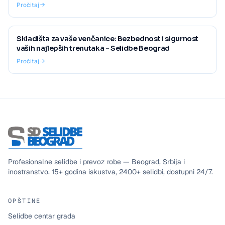
Pročitaj
Skladišta za vaše venčanice: Bezbednost i sigurnost
vaših najlepših trenutaka - Selidbe Beograd
Pročitaj
Profesionalne selidbe i prevoz robe — Beograd, Srbija i
inostranstvo.
15+
godina iskustva,
2400+
selidbi, dostupni
24/7
.
OPŠTINE
Selidbe centar grada