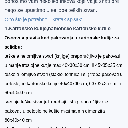
donosimo vam nekoliko trikova koje valja znati pre
nego se upustimo u selidbe teških stvari.
Ono što je potrebno – kratak spisak:
1.Kartonske kutije,namenske kartonske kutije
Osnovna pravila kod pakovanja u kartonske kutije za
selidbu:
teške a nelomljive stvari (knjige) preporučljivo je pakovati
u manje troslojne kutije max 40x30x30 cm ili 45x35x25 cm,
teške a lomljive stvari (staklo, tehnika i sl.) treba pakovati u
petoslojne kartonske kutije 40x40x40 cm, 63x32x35 cm ili
60x40x40 cm
srednje teške stvari(el. uredjaji i sl.) preporučljivo je
pakovati u petoslojne kutije mksimalnih dimenzija
60x40x40 cm