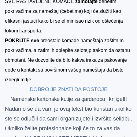
S
VE RASTAVLJENE KOMADE
zamotajte
debelim
pokrivačima za nameštaj (ćebetima) koji će služiti kao
efikasni jastuci kako bi se eliminisao rizik od oštećenja
tokom
transporta.
POKRIJTE sve
preostale komade nameštaja zaštitnim
pokrivačima, a zatim ih oblepite selotejp trakom da ostanu
obmotani. Ne dozvolite da bilo kakva traka za pakovanje
dođe u kontakt sa površinom vašeg nameštaja da biste
izbegli mrlje .
DOBRO JE ZNATI DA POSTOJE
Namenske kartonske kutije za garderobu i knjige!!!
Nadamo se da vam je ovaj tekst bio koristan ukoliko
ste se odlučili da sami organizujete i izvršite selidbu.
Ukoliko želite profesionalce koji će to za vas da