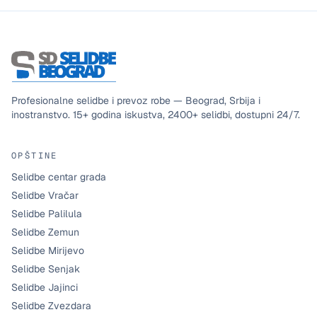
Profesionalne selidbe i prevoz robe — Beograd, Srbija i
inostranstvo.
15+
godina iskustva,
2400+
selidbi, dostupni
24/7
.
OPŠTINE
Selidbe centar grada
Selidbe Vračar
Selidbe Palilula
Selidbe Zemun
Selidbe Mirijevo
Selidbe Senjak
Selidbe Jajinci
Selidbe Zvezdara