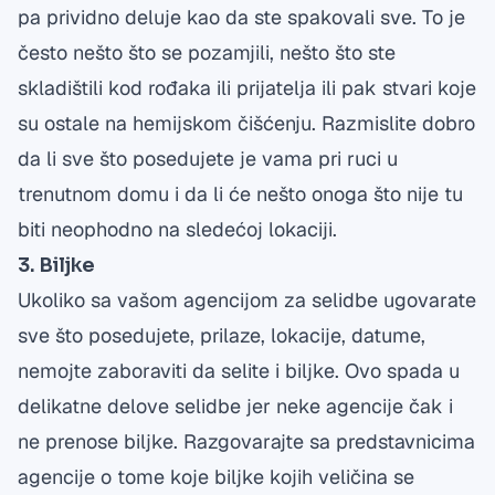
pa prividno deluje kao da ste spakovali sve. To je
često nešto što se pozamjili, nešto što ste
skladištili kod rođaka ili prijatelja ili pak stvari koje
su ostale na hemijskom čišćenju. Razmislite dobro
da li sve što posedujete je vama pri ruci u
trenutnom domu i da li će nešto onoga što nije tu
biti neophodno na sledećoj
lokaciji.
3. Biljke
Ukoliko sa vašom agencijom za selidbe ugovarate
sve što posedujete, prilaze, lokacije, datume,
nemojte zaboraviti da selite i biljke. Ovo spada u
delikatne delove selidbe jer neke agencije čak i
ne prenose biljke. Razgovarajte sa predstavnicima
agencije o tome koje biljke kojih veličina se