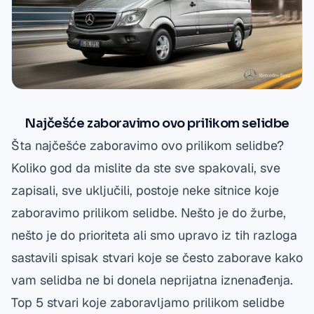
Naj
č
ešće zaboravimo ovo prilikom selidbe
Šta najčešće zaboravimo ovo prilikom selidbe?
Koliko god da mislite da ste sve spakovali, sve
zapisali, sve uključili, postoje neke sitnice koje
zaboravimo prilikom
selidbe
. Nešto je do žurbe,
nešto je do prioriteta ali smo upravo iz tih razloga
sastavili spisak stvari koje se često zaborave kako
vam selidba ne bi donela neprijatna iznenađenja.
Top 5 stvari koje
zaboravljamo prilikom selidbe