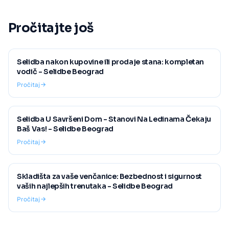
Pročitajte još
Selidba nakon kupovine ili prodaje stana: kompletan
vodič - Selidbe Beograd
Pročitaj
Selidba U Savršeni Dom - Stanovi Na Ledinama Čekaju
Baš Vas! - Selidbe Beograd
Pročitaj
Skladišta za vaše venčanice: Bezbednost i sigurnost
vaših najlepših trenutaka - Selidbe Beograd
Pročitaj