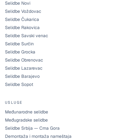
Selidbe Novi
Selidbe Voždovac
Selidbe Čukarica
Selidbe Rakovica
Selidbe Savski venac
Selidbe Surčin
Selidbe Grocka
Selidbe Obrenovac
Selidbe Lazarevac
Selidbe Barajevo
Selidbe Sopot
USLUGE
Međunarodne selidbe
Međugradske selidbe
Selidbe Srbija — Crna Gora
Demontaža i montaža nameštaja