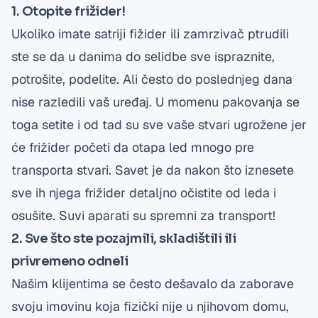
1. Otopite frižider!
Ukoliko imate satriji fižider ili zamrzivač ptrudili
ste se da u danima do selidbe sve ispraznite,
potrošite, podelite. Ali često do poslednjeg dana
nise razledili vaš uređaj. U momenu pakovanja se
toga setite i od tad su sve vaše stvari ugrožene jer
će frižider početi da otapa led mnogo pre
transporta stvari.
Savet
je da nakon što iznesete
sve ih njega frižider detaljno očistite od leda i
osušite. Suvi aparati su spremni za transport!
2. Sve što ste pozajmili,
skladištili
ili
privremeno odneli
Našim klijentima
se često dešavalo da zaborave
svoju imovinu koja fizički nije u njihovom domu,