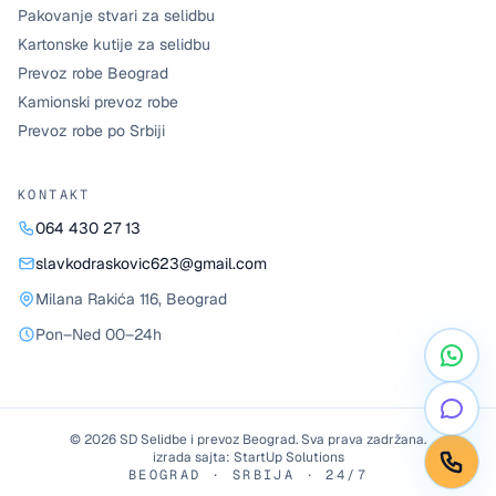
Pakovanje stvari za selidbu
Kartonske kutije za selidbu
Prevoz robe Beograd
Kamionski prevoz robe
Prevoz robe po Srbiji
KONTAKT
064 430 27 13
slavkodraskovic623@gmail.com
Milana Rakića 116
,
Beograd
Pon–Ned 00–24h
©
2026
SD Selidbe i prevoz Beograd
. Sva prava zadržana.
izrada sajta:
StartUp Solutions
BEOGRAD · SRBIJA · 24/7