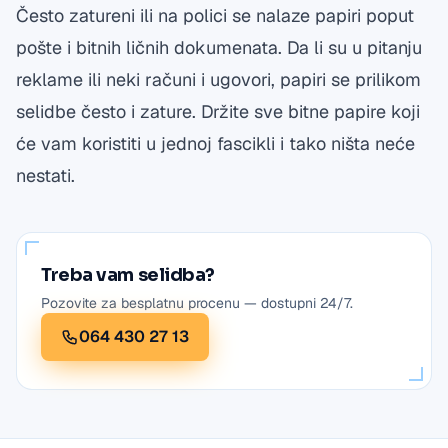
Često zatureni ili na polici se nalaze papiri poput
pošte i bitnih ličnih dokumenata. Da li su u pitanju
reklame ili neki računi i ugovori, papiri se prilikom
selidbe često i zature. Držite sve bitne papire koji
će vam koristiti u jednoj fascikli i tako ništa neće
nestati.
Treba vam selidba?
Pozovite za besplatnu procenu — dostupni 24/7.
064 430 27 13