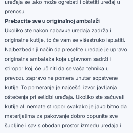
uređaja se lako može ogrebati i oštetiti uređaj u
prenosu.
Prebacite sve u originalnoj ambalaži
Ukoliko ste nakon nabavke uređaja zadržali
originalne kutije, to će vam se višestruko isplatiti.
Najbezbedniji način da preselite uređaje je upravo
originalna ambalaža koja uglavnom sadrži i
stiropor koji će učiniti da se vaša tehnika u
prevozu zapravo ne pomera unutar sopstvene
kutije. To pomeranje je najčešći izvor javljanja
oštećenja pri selidbi uređaja. Ukoliko ste sačuvali
kutije ali nemate stiropor svakako je jako bitno da
materijalima za pakovanje dobro popunite sve
šupljine i sav slobodan prostor između uređaja i