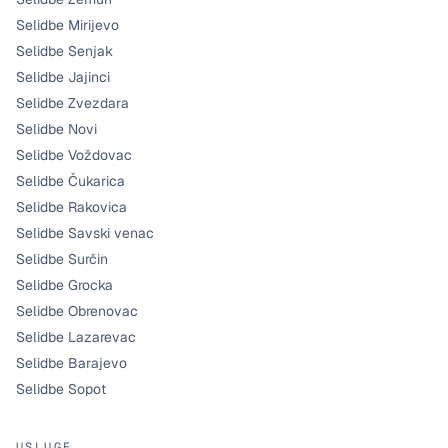
Selidbe Mirijevo
Selidbe Senjak
Selidbe Jajinci
Selidbe Zvezdara
Selidbe Novi
Selidbe Voždovac
Selidbe Čukarica
Selidbe Rakovica
Selidbe Savski venac
Selidbe Surčin
Selidbe Grocka
Selidbe Obrenovac
Selidbe Lazarevac
Selidbe Barajevo
Selidbe Sopot
USLUGE