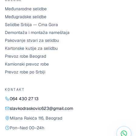
Međunarodne selidbe
Međugradske selidbe
Selidbe Srbija — Crna Gora
Demontaža i montaža nameštaja
Pakovanje stvari za selidbu
Kartonske kutije za selidbu
Prevoz robe Beograd
Kamionski prevoz robe
Prevoz robe po Srbiji
KONTAKT
064 430 27 13
slavkodraskovic623@gmail.com
Milana Rakića 116
,
Beograd
Pon–Ned 00–24h