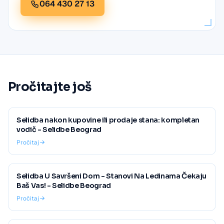
064 430 27 13
Pročitajte još
Selidba nakon kupovine ili prodaje stana: kompletan
vodič - Selidbe Beograd
Pročitaj
Selidba U Savršeni Dom - Stanovi Na Ledinama Čekaju
Baš Vas! - Selidbe Beograd
Pročitaj