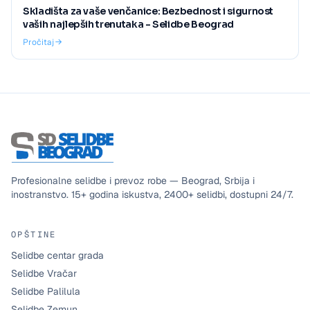
Skladišta za vaše venčanice: Bezbednost i sigurnost
vaših najlepših trenutaka - Selidbe Beograd
Pročitaj
Profesionalne selidbe i prevoz robe — Beograd, Srbija i
inostranstvo.
15+
godina iskustva,
2400+
selidbi, dostupni
24/7
.
OPŠTINE
Selidbe centar grada
Selidbe Vračar
Selidbe Palilula
Selidbe Zemun